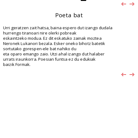
Poeta bat
Urri geratzen zait hatsa, baina espero dut izango dudala
hurrengo tiranoari nire olerki pobreak
eskaintzeko modua. Ez dit eskatuko zainak moztea
Neronek Lukanori bezala. Esker oneko bihotz batetik
sortutako gorespen-ele bat nahiko du
eta oparo emango zaio. Utzi ahal izango dut halaber
urrats iraunkorra. Poesian funtsa ez du edukiak
baizik Formak.