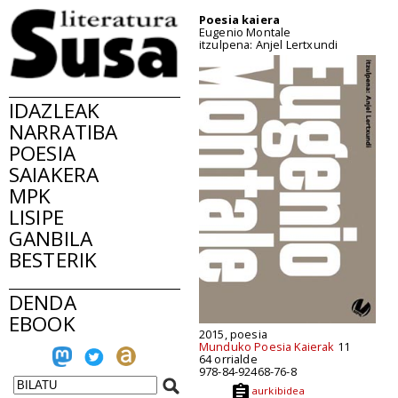
Poesia kaiera
Eugenio Montale
itzulpena: Anjel Lertxundi
IDAZLEAK
NARRATIBA
POESIA
SAIAKERA
MPK
LISIPE
GANBILA
BESTERIK
DENDA
EBOOK
2015, poesia
Munduko Poesia Kaierak
11
64 orrialde
978-84-92468-76-8
aurkibidea