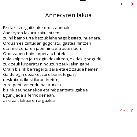
Annecyren lakua
Ez dakit zergatik nire oroitzapenak
Aneccyren lakura zaitu lotzen,
zu hil baino urte batzuk lehenago bisitatu nuenera.
Orduan ez zintudan gogoratu, gaztea nintzen
eta nire zoriaren jabe nintzela uste nuen.
Oroitzapen hain lurperatu batek
nola kolpean jauzi egin dezakeen, ez dakit; segurki
zuk zeuk lurperatu ninduzun zeuk jakin gabe.
Orain bizirik berragertu zara eta ez zaude hemen.
Galde egin dezaket zure barnetegiaz,
neskatxak ikusi ilaran irteten,
zure pentsamendu bat aurkitu
bizirik zeundenekoa eta nik pentsatu gabea.
Egun, jada alferrik denean,
aski zait lakuaren argazkia.