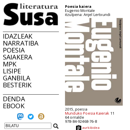
Poesia kaiera
Eugenio Montale
itzulpena: Anjel Lertxundi
IDAZLEAK
NARRATIBA
POESIA
SAIAKERA
MPK
LISIPE
GANBILA
BESTERIK
DENDA
EBOOK
2015, poesia
Munduko Poesia Kaierak
11
64 orrialde
978-84-92468-76-8
aurkibidea