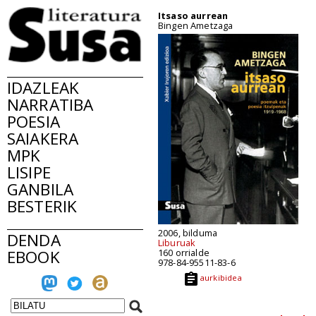
Itsaso aurrean
Bingen Ametzaga
IDAZLEAK
NARRATIBA
POESIA
SAIAKERA
MPK
LISIPE
GANBILA
BESTERIK
2006, bilduma
DENDA
Liburuak
EBOOK
160 orrialde
978-84-95511-83-6
aurkibidea