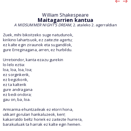
William Shakespeare
Maitagarrien kantua
A MIDSUMMER NIGHT'S DREAM,
2. ataleko 2. agerraldian
Zuek, mihi bikoitzeko suge natudunok,
kirikino lahartsuok, ez zaitezte agertu;
ez kalte egin ziraunok eta sugandilok,
gure Erreginagana, arren, ez hurbildu.
Urretxindor, kanta ezazu gurekin
lo-lelo eztia:
loa, loa, loa, loa;
ez sorginkerik,
ez begizkorik,
ez ta kalterik
gure andragana
ez bedi ondora;
gau on, ba, loa.
Armiarma ehuntzaileak ez etorri hona,
utikan! gorulari hankaluzeok, ken!;
kakarraldo beltz horiek ez zaitezte hurrera,
barakuiluak ta harrak ez kalte egin hemen.