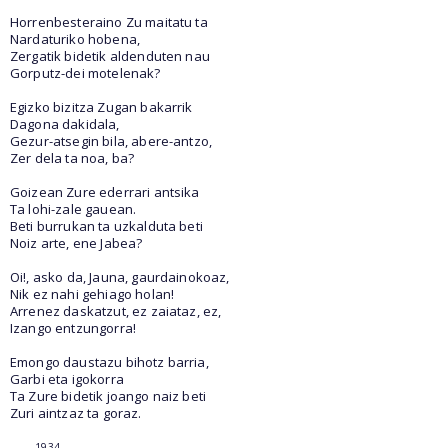
Horrenbesteraino Zu maitatu ta
Nardaturiko hobena,
Zergatik bidetik aldenduten nau
Gorputz-dei motelenak?
Egizko bizitza Zugan bakarrik
Dagona dakidala,
Gezur-atsegin bila, abere-antzo,
Zer dela ta noa, ba?
Goizean Zure ederrari antsika
Ta lohi-zale gauean.
Beti burrukan ta uzkalduta beti
Noiz arte, ene Jabea?
Oi!, asko da, Jauna, gaurdainokoaz,
Nik ez nahi gehiago holan!
Arrenez daskatzut, ez zaiataz, ez,
Izango entzungorra!
Emongo daustazu bihotz barria,
Garbi eta igokorra
Ta Zure bidetik joango naiz beti
Zuri aintzaz ta goraz.
1934