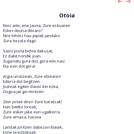
Otoia
Noiz arte, ene Jauna, Zure eskuaren
Esker deuna ditxaro?
Nire bihotz hau pipiak jandako
Zura bezala dago.
Sasiz josita bidea dakusat,
Ez dakit nondik joan.
Zuganatu gura dot, gora-min naiz
Eta ezin dot gora!
Argia urratzean, Zure etxearen
Ederra dot begitzen.
Joaleak egiten daust dei eztia,
Gogoa jat goi-mintzen:
Zein joriak diren Zure baratzak!
Han betiko loreak,
Zure esker jake euri ugalkorra,
Zure arnasa, haizea.
Landak joritzen dabezan ibaiak,
Esne ta eztizkoak.