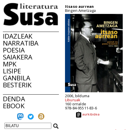
Itsaso aurrean
Bingen Ametzaga
IDAZLEAK
NARRATIBA
POESIA
SAIAKERA
MPK
LISIPE
GANBILA
BESTERIK
2006, bilduma
DENDA
Liburuak
EBOOK
160 orrialde
978-84-95511-83-6
aurkibidea