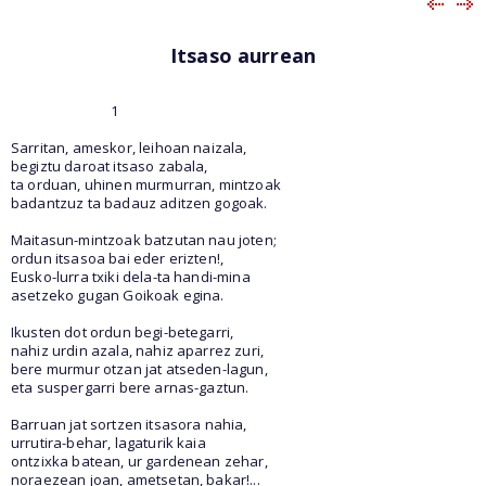
Itsaso aurrean
1
Sarritan, ameskor, leihoan naizala,
begiztu daroat itsaso zabala,
ta orduan, uhinen murmurran, mintzoak
badantzuz ta badauz aditzen gogoak.
Maitasun-mintzoak batzutan nau joten;
ordun itsasoa bai eder erizten!,
Eusko-lurra txiki dela-ta handi-mina
asetzeko gugan Goikoak egina.
Ikusten dot ordun begi-betegarri,
nahiz urdin azala, nahiz aparrez zuri,
bere murmur otzan jat atseden-lagun,
eta suspergarri bere arnas-gaztun.
Barruan jat sortzen itsasora nahia,
urrutira-behar, lagaturik kaia
ontzixka batean, ur gardenean zehar,
noraezean joan, ametsetan, bakar!...