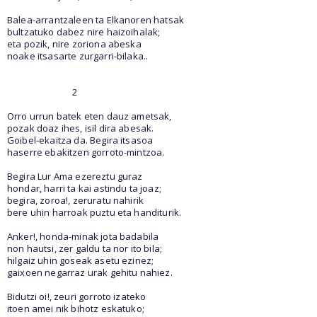
Balea-arrantzaleen ta Elkanoren hatsak
bultzatuko dabez nire haizoihalak;
eta pozik, nire zoriona abeska
noake itsasarte zurgarri-bilaka..
2
Orro urrun batek eten dauz ametsak,
pozak doaz ihes, isil dira abesak.
Goibel-ekaitza da. Begira itsasoa
haserre ebakitzen gorroto-mintzoa.
Begira Lur Ama ezereztu guraz
hondar, harri ta kai astindu ta joaz;
begira, zoroa!, zeruratu nahirik
bere uhin harroak puztu eta handiturik.
Anker!, honda-minak jota badabila
non hautsi, zer galdu ta nor ito bila;
hilgaiz uhin goseak asetu ezinez;
gaixoen negarraz urak gehitu nahiez.
Bidutzi oi!, zeuri gorroto izateko
itoen amei nik bihotz eskatuko;