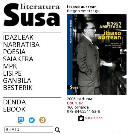
Itsaso aurrean
Bingen Ametzaga
IDAZLEAK
NARRATIBA
POESIA
SAIAKERA
MPK
LISIPE
GANBILA
BESTERIK
2006, bilduma
DENDA
Liburuak
EBOOK
160 orrialde
978-84-95511-83-6
aurkibidea