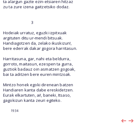
ta alargun gazte ezin-etsiaren hitzaz
zu ta zure izena gaitzetsiko dodaz.
3
Hodeiak urratuz, eguzki izpitxuak
argituten ditu ur-mendi bitsuak.
Handiagotzen da, zelako ikuskizun!,
bere ederrak dakar gogora harritasun.
Harritasuna, gar, nahi eta beldurra,
gorroto, maitasun, ezespen ta gurra,
guztiok badauz oin asmatzen gogoak,
bai ta aditzen bere euren mintzoak.
Mintzo honek egoki direnean batzen
Handiaren kanta dabe ereskidetzen.
Eurak elkartuten, ai!, baneki, Itsaso,
gagokizun kanta zeuri egiteko.
1934