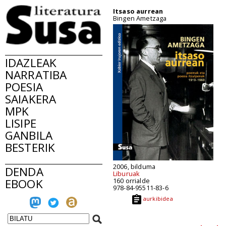
Itsaso aurrean
Bingen Ametzaga
IDAZLEAK
NARRATIBA
POESIA
SAIAKERA
MPK
LISIPE
GANBILA
BESTERIK
2006, bilduma
DENDA
Liburuak
EBOOK
160 orrialde
978-84-95511-83-6
aurkibidea