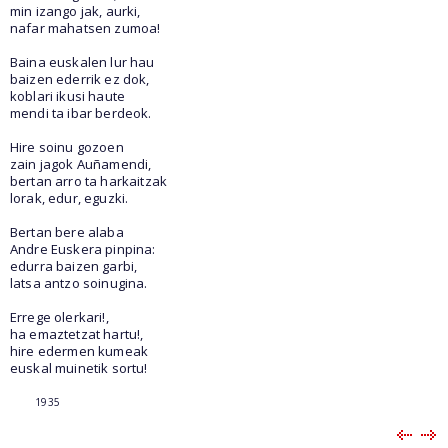
min izango jak, aurki,
nafar mahatsen zumoa!
Baina euskalen lur hau
baizen ederrik ez dok,
koblari ikusi haute
mendi ta ibar berdeok.
Hire soinu gozoen
zain jagok Auñamendi,
bertan arro ta harkaitzak
lorak, edur, eguzki.
Bertan bere alaba
Andre Euskera pinpina:
edurra baizen garbi,
latsa antzo soinugina.
Errege olerkari!,
ha emaztetzat hartu!,
hire edermen kumeak
euskal muinetik sortu!
1935