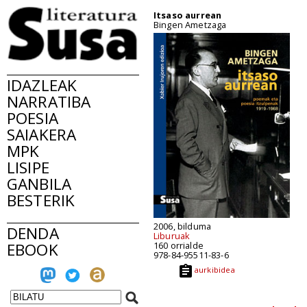
Itsaso aurrean
Bingen Ametzaga
IDAZLEAK
NARRATIBA
POESIA
SAIAKERA
MPK
LISIPE
GANBILA
BESTERIK
2006, bilduma
DENDA
Liburuak
EBOOK
160 orrialde
978-84-95511-83-6
aurkibidea