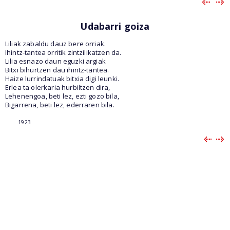
Udabarri goiza
Liliak zabaldu dauz bere orriak.
Ihintz-tantea orritik zintzilikatzen da.
Lilia esnazo daun eguzki argiak
Bitxi bihurtzen dau ihintz-tantea.
Haize lurrindatuak bitxia digi leunki.
Erlea ta olerkaria hurbiltzen dira,
Lehenengoa, beti lez, ezti gozo bila,
Bigarrena, beti lez, ederraren bila.
1923