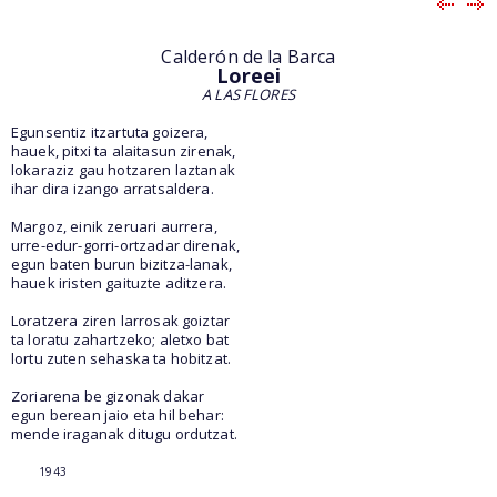
Calderón de la Barca
Loreei
A LAS FLORES
Egunsentiz itzartuta goizera,
hauek, pitxi ta alaitasun zirenak,
lokaraziz gau hotzaren laztanak
ihar dira izango arratsaldera.
Margoz, einik zeruari aurrera,
urre-edur-gorri-ortzadar direnak,
egun baten burun bizitza-lanak,
hauek iristen gaituzte aditzera.
Loratzera ziren larrosak goiztar
ta loratu zahartzeko; aletxo bat
lortu zuten sehaska ta hobitzat.
Zoriarena be gizonak dakar
egun berean jaio eta hil behar:
mende iraganak ditugu ordutzat.
1943