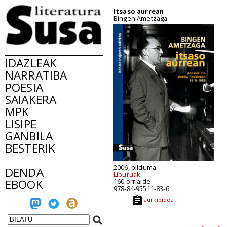
Itsaso aurrean
Bingen Ametzaga
IDAZLEAK
NARRATIBA
POESIA
SAIAKERA
MPK
LISIPE
GANBILA
BESTERIK
2006, bilduma
DENDA
Liburuak
EBOOK
160 orrialde
978-84-95511-83-6
aurkibidea