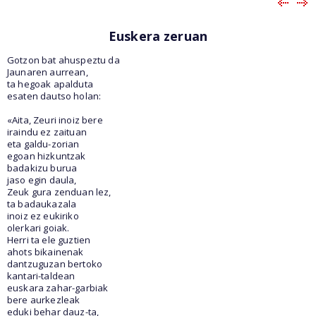
Euskera zeruan
Gotzon bat ahuspeztu da
Jaunaren aurrean,
ta hegoak apalduta
esaten dautso holan:
«Aita, Zeuri inoiz bere
iraindu ez zaituan
eta galdu-zorian
egoan hizkuntzak
badakizu burua
jaso egin daula,
Zeuk gura zenduan lez,
ta badaukazala
inoiz ez eukiriko
olerkari goiak.
Herri ta ele guztien
ahots bikainenak
dantzuguzan bertoko
kantari-taldean
euskara zahar-garbiak
bere aurkezleak
eduki behar dauz-ta,