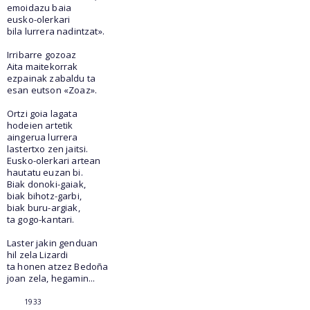
emoidazu baia
eusko-olerkari
bila lurrera nadintzat».
Irribarre gozoaz
Aita maitekorrak
ezpainak zabaldu ta
esan eutson «Zoaz».
Ortzi goia lagata
hodeien artetik
aingerua lurrera
lastertxo zen jaitsi.
Eusko-olerkari artean
hautatu euzan bi.
Biak donoki-gaiak,
biak bihotz-garbi,
biak buru-argiak,
ta gogo-kantari.
Laster jakin genduan
hil zela Lizardi
ta honen atzez Bedoña
joan zela, hegamin...
1933