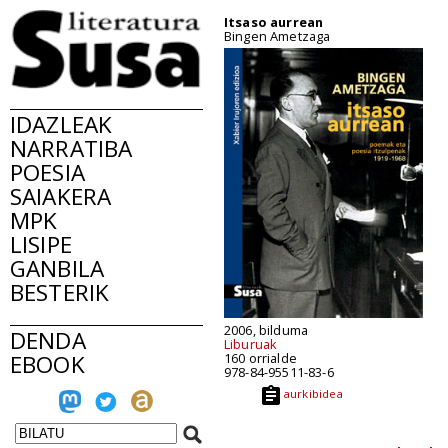
Itsaso aurrean
Bingen Ametzaga
IDAZLEAK
NARRATIBA
POESIA
SAIAKERA
MPK
LISIPE
GANBILA
BESTERIK
2006, bilduma
DENDA
Liburuak
EBOOK
160 orrialde
978-84-95511-83-6
aurkibidea