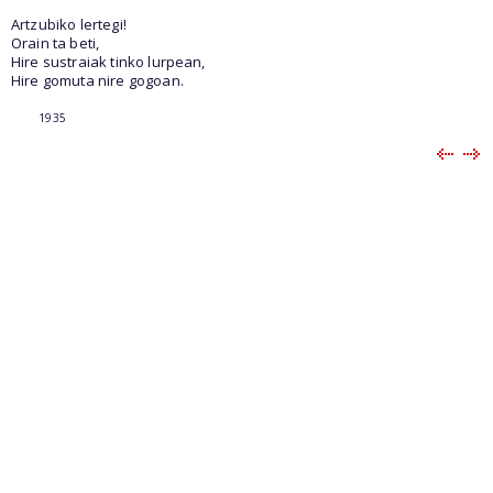
Artzubiko lertegi!
Orain ta beti,
Hire sustraiak tinko lurpean,
Hire gomuta nire gogoan.
1935