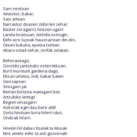
Sarri nindoan
Ameskor, bakar,
Sasi artean
Narrastuz doazen zidorren zehar.
Bazter zoragarriz hintzen ugari!
Landa loratsuan, txirtxila soinugin,
Behi erro luzeak hausnarrean din-din,
Otean kukuka, epetxa txintari
Abaro-ostail-zehar, ninfak zelatari.
Beheraxeago,
Goroldiz jantzitako osten-lekuan,
Iturri murmurti gardena dago,
Eltzun urtetsu, lodi, bakar baten
Gerizapean.
Sinisgarri jat
Bertan bizitzea maitagarri bat.
Artzubiko lertegi!
Begien oinazgarri
Aizkorak egin dau bere aldi!
Sortu hinduen lurra hilerri iduri,
Ondoak hilarri.
Hirekin hil dabez Itzalak ta Musak
Nire amets eder ta asti gozoenak!