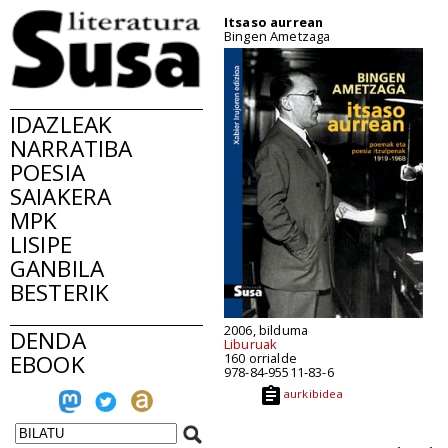
Itsaso aurrean
Bingen Ametzaga
IDAZLEAK
NARRATIBA
POESIA
SAIAKERA
MPK
LISIPE
GANBILA
BESTERIK
2006, bilduma
DENDA
Liburuak
EBOOK
160 orrialde
978-84-95511-83-6
aurkibidea