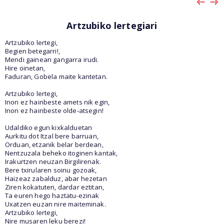
Artzubiko lertegiari
Artzubiko lertegi,
Begien betegarri!,
Mendi gainean gangarra irudi.
Hire oinetan,
Faduran, Gobela maite kantetan.
Artzubiko lertegi,
Inon ez hainbeste amets nik egin,
Inon ez hainbeste olde-atsegin!
Udaldiko egun kixkalduetan
Aurkitu dot Itzal bere barruan,
Orduan, etzanik belar berdean,
Nentzuzala beheko itoginen kantak,
Irakurtzen neuzan Birgilirenak.
Bere txirularen soinu gozoak,
Haizeaz zabalduz, abar hezetan
Ziren kokatuten, dardar eztitan,
Ta euren hego haztatu-ezinak
Uxatzen euzan nire maiteminak.
Artzubiko lertegi,
Nire musaren leku berezi!