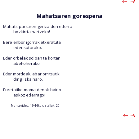
Mahatsaren gorespena
Mahats-parraren geriza den ederra
hozkirria hartzeko!
Bere enbor igorrak etxeratuta
eder sutarako.
Eder orbelak soloan ta kortan
abel-oherako.
Eder mordoak, abar orritsutik
dingilizka naro.
Euretatiko mama denok baino
askoz ederrago!
Montevideo, 1944ko uztailak 20