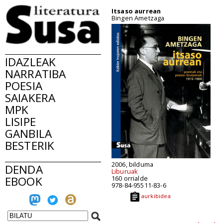
Itsaso aurrean
Bingen Ametzaga
IDAZLEAK
NARRATIBA
POESIA
SAIAKERA
MPK
LISIPE
GANBILA
BESTERIK
2006, bilduma
DENDA
Liburuak
EBOOK
160 orrialde
978-84-95511-83-6
aurkibidea