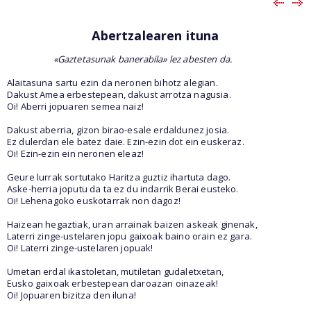
Abertzalearen ituna
«Gaztetasunak banerabila» lez abesten da.
Alaitasuna sartu ezin da neronen bihotz alegian.
Dakust Amea erbestepean, dakust arrotza nagusia.
Oi! Aberri jopuaren semea naiz!
Dakust aberria, gizon birao-esale erdaldunez josia.
Ez dulerdan ele batez daie. Ezin-ezin dot ein euskeraz.
Oi! Ezin-ezin ein neronen eleaz!
Geure lurrak sortutako Haritza guztiz ihartuta dago.
Aske-herria joputu da ta ez du indarrik Berai eusteko.
Oi! Lehenagoko euskotarrak non dagoz!
Haizean hegaztiak, uran arrainak baizen askeak ginenak,
Laterri zinge-ustelaren jopu gaixoak baino orain ez gara.
Oi! Laterri zinge-ustelaren jopuak!
Umetan erdal ikastoletan, mutiletan gudaletxetan,
Eusko gaixoak erbestepean daroazan oinazeak!
Oi! Jopuaren bizitza den iluna!