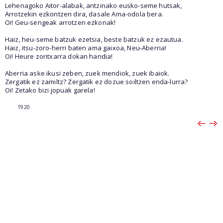
Lehenagoko Aitor-alabak, antzinako eusko-seme hutsak,
Arrotzekin ezkontzen dira, dasale Ama-odola bera.
Oi! Geu-sengeak arrotzen ezkonak!
Haiz, heu-seme batzuk ezetsia, beste batzuk ez ezautua.
Haiz, itsu-zoro-herri baten ama gaixoa, Neu-Aberria!
Oi! Heure zoritxarra dokan handia!
Aberria aske ikusi zeben, zuek mendiok, zuek ibaiok.
Zergatik ez zamiltz? Zergatik ez dozue soiltzen enda-lurra?
Oi! Zetako bizi jopuak garela!
1920