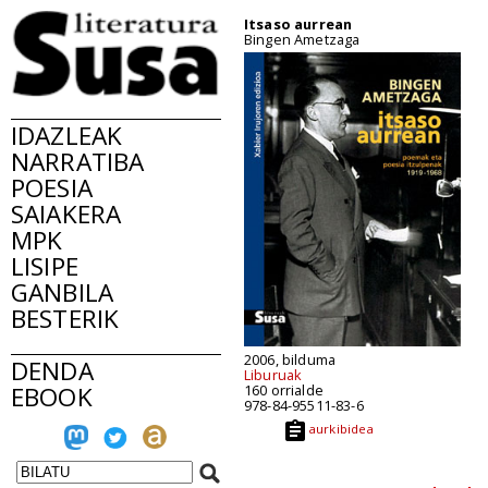
Itsaso aurrean
Bingen Ametzaga
IDAZLEAK
NARRATIBA
POESIA
SAIAKERA
MPK
LISIPE
GANBILA
BESTERIK
2006, bilduma
DENDA
Liburuak
EBOOK
160 orrialde
978-84-95511-83-6
aurkibidea