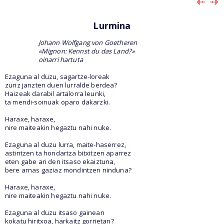
Lurmina
Johann Wolfgang von Goetheren
«Mignon: Kennst du das Land?»
oinarri hartuta
Ezaguna al duzu, sagartze-loreak
zuriz janzten duen lurralde berdea?
Haizeak darabil artalorra leunki,
ta mendi-soinuak oparo dakarzki.
Haraxe, haraxe,
nire maiteakin hegaztu nahi nuke.
Ezaguna al duzu lurra, maite-haserrez,
astintzen ta hondartza bitxitzen aparrez
eten gabe ari den itsaso ekaiztuna,
bere arnas gaziaz mondintzen ninduna?
Haraxe, haraxe,
nire maiteakin hegaztu nahi nuke.
Ezaguna al duzu itsaso gainean
kokatu hiritxoa, harkaitz gorrietan?