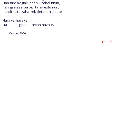
Han nire begiak lehenik zabal nitun,
han gaztezaroa bizi ta amestu nun,
handik aita zaharrek dei eiten didate.
Haraxe, haraxe,
Lur-loa dagidan eraman nazate.
Caracas, 1960