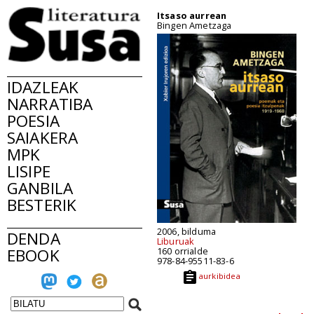
Itsaso aurrean
Bingen Ametzaga
IDAZLEAK
NARRATIBA
POESIA
SAIAKERA
MPK
LISIPE
GANBILA
BESTERIK
2006, bilduma
DENDA
Liburuak
EBOOK
160 orrialde
978-84-95511-83-6
aurkibidea