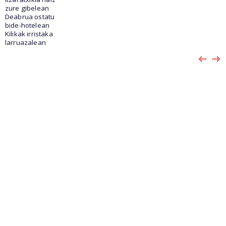
zure gibelean
Deabrua ostatu
bide-hotelean
Kilikak irristaka
larruazalean