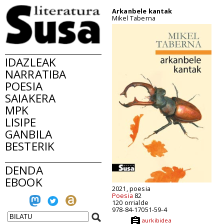
Arkanbele kantak
Mikel Taberna
IDAZLEAK
NARRATIBA
POESIA
SAIAKERA
MPK
LISIPE
GANBILA
BESTERIK
DENDA
EBOOK
2021, poesia
Poesia
82
120 orrialde
978-84-17051-59-4
aurkibidea