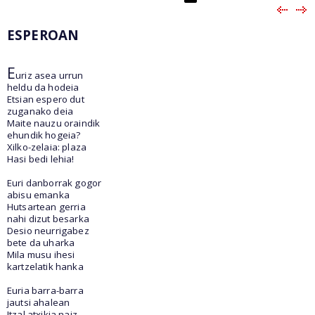
ESPEROAN
E
uriz asea urrun
heldu da hodeia
Etsian espero dut
zuganako deia
Maite nauzu oraindik
ehundik hogeia?
Xilko-zelaia: plaza
Hasi bedi lehia!
Euri danborrak gogor
abisu emanka
Hutsartean gerria
nahi dizut besarka
Desio neurrigabez
bete da uharka
Mila musu ihesi
kartzelatik hanka
Euria barra-barra
jautsi ahalean
Itzal atxikia naiz