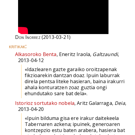
Don Inorrez
(2013-03-21)
kritikak:
Alkasoroko Benta
, Eneritz Iraola,
Galtzaundi
,
2013-04-12
«Idazlearen gazte garaiko oroitzapenak
fikzioarekin dantzan doaz. Ipuin laburrak
direla pentsa liteke hasieran, baina irakurri
ahala konturatzen zoaz guztia ongi
ehundutako sare bat dela».
Istorioz sortutako nobela
, Aritz Galarraga,
Deia
,
2013-04-20
«Ipuin bilduma gisa ere irakur daitekeela
Tabernaren azkena; ipuinek, generoaren
kontzepzio estu baten arabera, hasiera bat