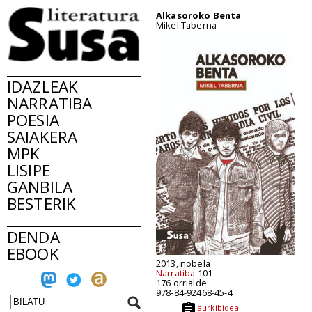
Alkasoroko Benta
Mikel Taberna
IDAZLEAK
NARRATIBA
POESIA
SAIAKERA
MPK
LISIPE
GANBILA
BESTERIK
DENDA
EBOOK
2013, nobela
Narratiba
101
176 orrialde
978-84-92468-45-4
aurkibidea