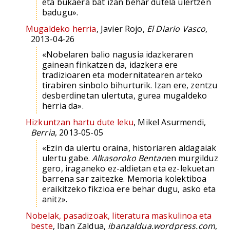
eta bukaera bat izan behar dutela ulertzen
badugu».
Mugaldeko herria
, Javier Rojo,
El Diario Vasco
,
2013-04-26
«Nobelaren balio nagusia idazkeraren
gainean finkatzen da, idazkera ere
tradizioaren eta modernitatearen arteko
tirabiren sinbolo bihurturik. Izan ere, zentzu
desberdinetan ulertuta, gurea mugaldeko
herria da».
Hizkuntzan hartu dute leku
, Mikel Asurmendi,
Berria
, 2013-05-05
«Ezin da ulertu oraina, historiaren aldagaiak
ulertu gabe.
Alkasoroko Bentan
en murgilduz
gero, iraganeko ez-aldietan eta ez-lekuetan
barrena sar zaitezke. Memoria kolektiboa
eraikitzeko fikzioa ere behar dugu, asko eta
anitz».
Nobelak, pasadizoak, literatura maskulinoa eta
beste
, Iban Zaldua,
ibanzaldua.wordpress.com
,