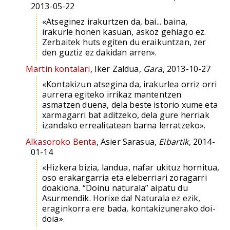
2013-05-22
«Atseginez irakurtzen da, bai... baina,
irakurle honen kasuan, askoz gehiago ez.
Zerbaitek huts egiten du eraikuntzan, zer
den guztiz ez dakidan arren».
Martin kontalari
, Iker Zaldua,
Gara
, 2013-10-27
«Kontakizun atsegina da, irakurlea orriz orri
aurrera egiteko irrikaz mantentzen
asmatzen duena, dela beste istorio xume eta
xarmagarri bat aditzeko, dela gure herriak
izandako errealitatean barna lerratzeko».
Alkasoroko Benta
, Asier Sarasua,
Eibartik
, 2014-
01-14
«Hizkera bizia, landua, nafar ukituz hornitua,
oso erakargarria eta eleberriari zoragarri
doakiona. “Doinu naturala” aipatu du
Asurmendik. Horixe da! Naturala ez ezik,
eraginkorra ere bada, kontakizunerako doi-
doia».