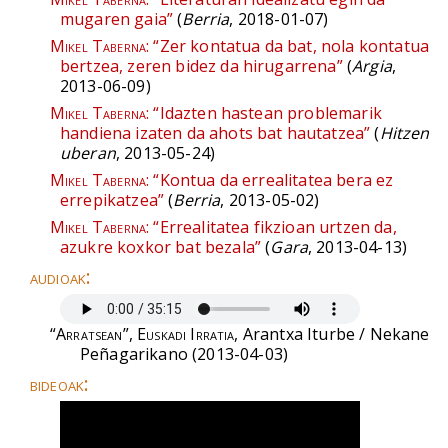
mugaren gaia”
(
Berria
, 2018-01-07)
Mikel Taberna:
“Zer kontatua da bat, nola kontatua
bertzea, zeren bidez da hirugarrena”
(
Argia
,
2013-06-09)
Mikel Taberna:
“Idazten hastean problemarik
handiena izaten da ahots bat hautatzea”
(
Hitzen
uberan
, 2013-05-24)
Mikel Taberna:
“Kontua da errealitatea bera ez
errepikatzea”
(
Berria
, 2013-05-02)
Mikel Taberna:
“Errealitatea fikzioan urtzen da,
azukre koxkor bat bezala”
(
Gara
, 2013-04-13)
audioak:
“Arratsean”, Euskadi Irratia
, Arantxa Iturbe / Nekane
Peñagarikano (2013-04-03)
bideoak: