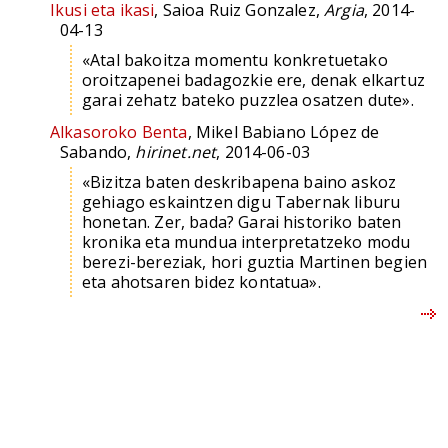
Ikusi eta ikasi
, Saioa Ruiz Gonzalez,
Argia
, 2014-
04-13
«Atal bakoitza momentu konkretuetako
oroitzapenei badagozkie ere, denak elkartuz
garai zehatz bateko puzzlea osatzen dute».
Alkasoroko Benta
, Mikel Babiano López de
Sabando,
hirinet.net
, 2014-06-03
«Bizitza baten deskribapena baino askoz
gehiago eskaintzen digu Tabernak liburu
honetan. Zer, bada? Garai historiko baten
kronika eta mundua interpretatzeko modu
berezi-bereziak, hori guztia Martinen begien
eta ahotsaren bidez kontatua».