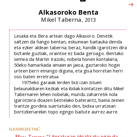
Alkasoroko Benta
Mikel Taberna,
2013
Lesaka eta Bera artean dago Alkasoro. Denetik
saltzen da hango bentan, eskuinean baitauka denda
eta ezker aldean taberna; beraz, handik igarotzen dira
biztanle guztiak, oraintxe ez bada geroago. Bentako
semea da Martin Irazoki, nobela honen kontalaria,
50eko hamarkada amaieran jaioa, gaztaroko hogei
urteen berri emango diguna, eta gisa horretan herri
oso baten erretratua.
1975eko garaiak lerden bizi izan zituen
belaunaldiaren kezkak eta ibiliak kontatzen ditu Mikel
Tabernaren lehen nobelak, mundu zaharretik nola
igarotzera doazen bestelako baterantz, baina zeinen
trantze gordina suertatuko den, bidea urratzean
bortizkeriarekin topo egingo baitute aurrez aurre.
elkarrizketak:
Mikel Taberna:
“Literaturan idealizatu egin da