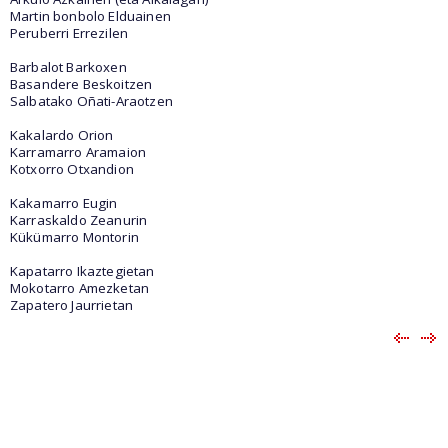
Martin bonbolo Elduainen
Peruberri Errezilen
Barbalot Barkoxen
Basandere Beskoitzen
Salbatako Oñati-Araotzen
Kakalardo Orion
Karramarro Aramaion
Kotxorro Otxandion
Kakamarro Eugin
Karraskaldo Zeanurin
Kükümarro Montorin
Kapatarro Ikaztegietan
Mokotarro Amezketan
Zapatero Jaurrietan