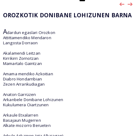
OROZKOTIK DONIBANE LOHIZUNEN BARNA
A
dardun egaslari Orozkon
Attittamendiko Mendaron
Langosta Dorraon
Akalamendi Leitzan
Kirrikirri Zornotzan
Mamartalo Gaintzan
Amama mendiko Azkoitian
Diabro Hondarribian
Zezen Arrankudiagan
Anaton Garrüzen
Arkanbele Donibane Lohizunen
Kukulumera Oiartzunen
Arkaule Etxalarren
Basajaun Mugerren
Alkate mozorro Berueten
Arkulo Azkainen (eta Alkaiagan)