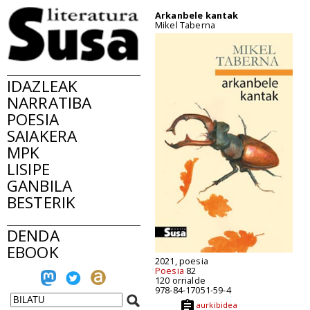
Arkanbele kantak
Mikel Taberna
IDAZLEAK
NARRATIBA
POESIA
SAIAKERA
MPK
LISIPE
GANBILA
BESTERIK
DENDA
EBOOK
2021, poesia
Poesia
82
120 orrialde
978-84-17051-59-4
aurkibidea