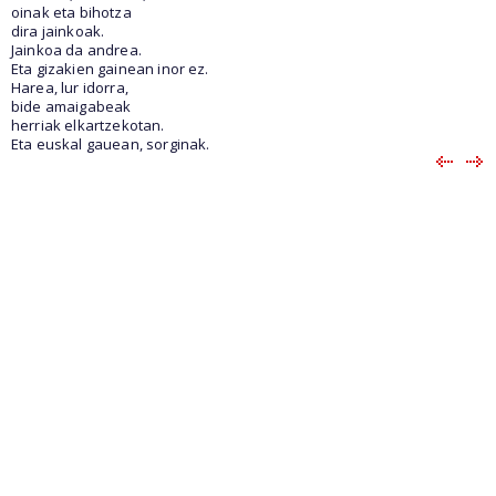
oinak eta bihotza
dira jainkoak.
Jainkoa da andrea.
Eta gizakien gainean inor ez.
Harea, lur idorra,
bide amaigabeak
herriak elkartzekotan.
Eta euskal gauean, sorginak.