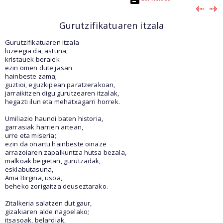
Gurutzifikatuaren itzala
Gurutzifikatuaren itzala
luzeegia da, astuna,
kristauek beraiek
ezin omen dute jasan
hainbeste zama;
guztioi, eguzkipean paratzerakoan,
jarraikitzen digu gurutzearen itzalak,
hegazti ilun eta mehatxagarri horrek.
Umiliazio haundi baten historia,
garrasiak harrien artean,
urre eta miseria;
ezin da onartu hainbeste oinaze
arrazoiaren zapalkuntza hutsa bezala,
malkoak begietan, gurutzadak,
esklabutasuna,
Ama Birgina, usoa,
beheko zorigaitza deuseztarako.
Zitalkeria salatzen dut gaur,
gizakiaren alde nagoelako;
itsasoak, belardiak,