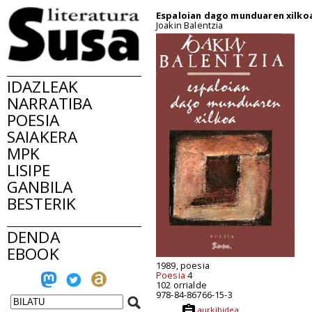
Espaloian dago munduaren xilko
Joakin Balentzia
IDAZLEAK
NARRATIBA
POESIA
SAIAKERA
MPK
LISIPE
GANBILA
BESTERIK
DENDA
EBOOK
1989, poesia
Poesia
4
102 orrialde
978-84-86766-15-3
aurkibidea