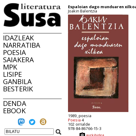
Espaloian dago munduaren xilko
Joakin Balentzia
IDAZLEAK
NARRATIBA
POESIA
SAIAKERA
MPK
LISIPE
GANBILA
BESTERIK
DENDA
EBOOK
1989, poesia
Poesia
4
102 orrialde
978-84-86766-15-3
aurkibidea