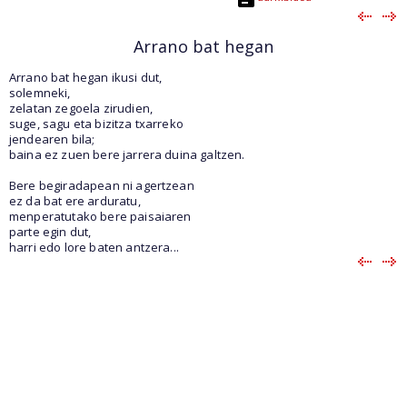
Arrano bat hegan
Arrano bat hegan ikusi dut,
solemneki,
zelatan zegoela zirudien,
suge, sagu eta bizitza txarreko
jendearen bila;
baina ez zuen bere jarrera duina galtzen.
Bere begiradapean ni agertzean
ez da bat ere arduratu,
menperatutako bere paisaiaren
parte egin dut,
harri edo lore baten antzera...