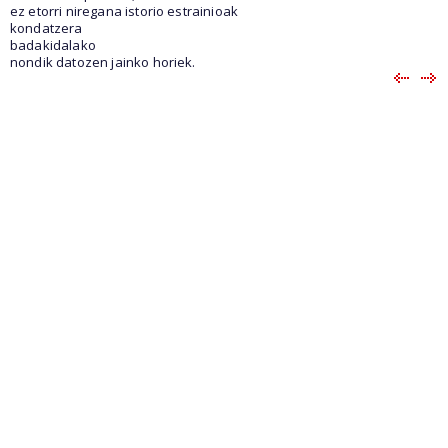
ez etorri niregana istorio estrainioak
kondatzera
badakidalako
nondik datozen jainko horiek.