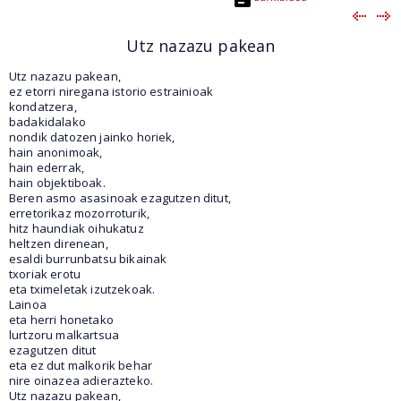
Utz nazazu pakean
Utz nazazu pakean,
ez etorri niregana istorio estrainioak
kondatzera,
badakidalako
nondik datozen jainko horiek,
hain anonimoak,
hain ederrak,
hain objektiboak.
Beren asmo asasinoak ezagutzen ditut,
erretorikaz mozorroturik,
hitz haundiak oihukatuz
heltzen direnean,
esaldi burrunbatsu bikainak
txoriak erotu
eta tximeletak izutzekoak.
Lainoa
eta herri honetako
lurtzoru malkartsua
ezagutzen ditut
eta ez dut malkorik behar
nire oinazea adierazteko.
Utz nazazu pakean,