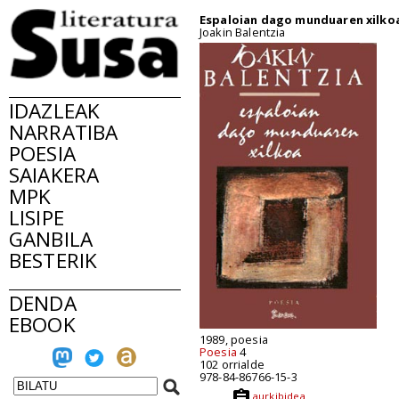
Espaloian dago munduaren xilko
Joakin Balentzia
IDAZLEAK
NARRATIBA
POESIA
SAIAKERA
MPK
LISIPE
GANBILA
BESTERIK
DENDA
EBOOK
1989, poesia
Poesia
4
102 orrialde
978-84-86766-15-3
aurkibidea