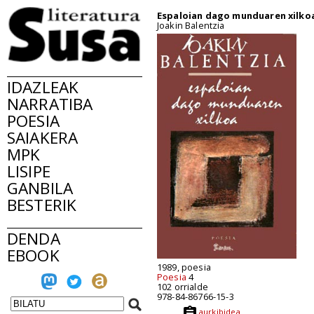
Espaloian dago munduaren xilko
Joakin Balentzia
IDAZLEAK
NARRATIBA
POESIA
SAIAKERA
MPK
LISIPE
GANBILA
BESTERIK
DENDA
EBOOK
1989, poesia
Poesia
4
102 orrialde
978-84-86766-15-3
aurkibidea