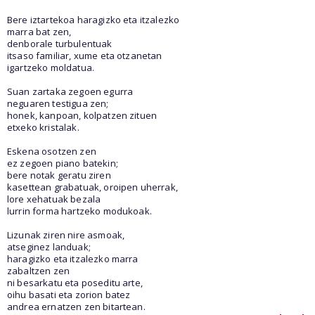
Bere iztartekoa haragizko eta itzalezko
marra bat zen,
denborale turbulentuak
itsaso familiar, xume eta otzanetan
igartzeko moldatua.
Suan zartaka zegoen egurra
neguaren testigua zen;
honek, kanpoan, kolpatzen zituen
etxeko kristalak.
Eskena osotzen zen
ez zegoen piano batekin;
bere notak geratu ziren
kasettean grabatuak, oroipen uherrak,
lore xehatuak bezala
lurrin forma hartzeko modukoak.
Lizunak ziren nire asmoak,
atseginez landuak;
haragizko eta itzalezko marra
zabaltzen zen
ni besarkatu eta poseditu arte,
oihu basati eta zorion batez
andrea ernatzen zen bitartean.