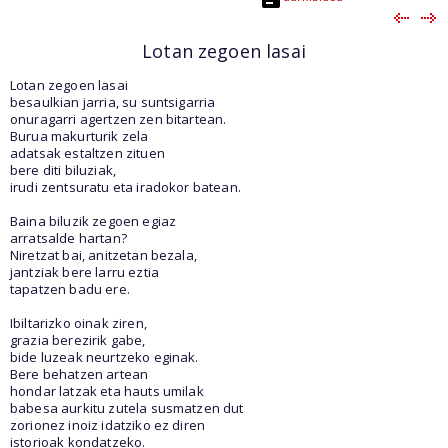
Lotan zegoen lasai
Lotan zegoen lasai
besaulkian jarria, su suntsigarria
onuragarri agertzen zen bitartean.
Burua makurturik zela
adatsak estaltzen zituen
bere diti biluziak,
irudi zentsuratu eta iradokor batean.
Baina biluzik zegoen egiaz
arratsalde hartan?
Niretzat bai, anitzetan bezala,
jantziak bere larru eztia
tapatzen badu ere.
Ibiltarizko oinak ziren,
grazia berezirik gabe,
bide luzeak neurtzeko eginak.
Bere behatzen artean
hondar latzak eta hauts umilak
babesa aurkitu zutela susmatzen dut
zorionez inoiz idatziko ez diren
istorioak kondatzeko.