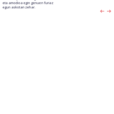
eta amodioa egin genuen furiaz
egun askotan zehar.