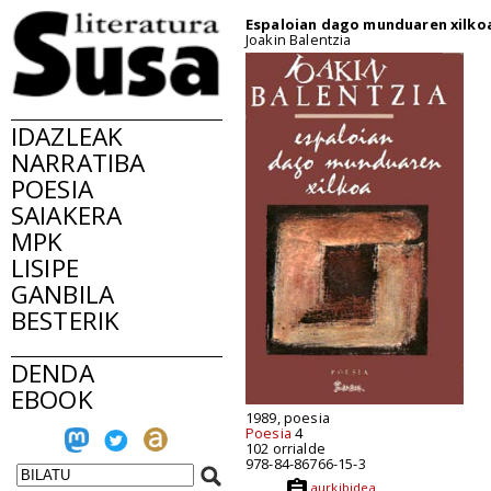
Espaloian dago munduaren xilko
Joakin Balentzia
IDAZLEAK
NARRATIBA
POESIA
SAIAKERA
MPK
LISIPE
GANBILA
BESTERIK
DENDA
EBOOK
1989, poesia
Poesia
4
102 orrialde
978-84-86766-15-3
aurkibidea