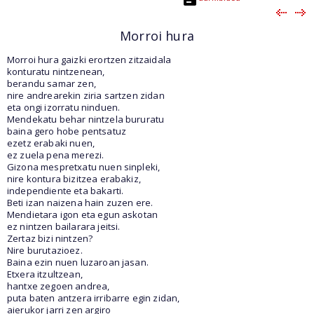
Morroi hura
Morroi hura gaizki erortzen zitzaidala
konturatu nintzenean,
berandu samar zen,
nire andrearekin ziria sartzen zidan
eta ongi izorratu ninduen.
Mendekatu behar nintzela bururatu
baina gero hobe pentsatuz
ezetz erabaki nuen,
ez zuela pena merezi.
Gizona mespretxatu nuen sinpleki,
nire kontura bizitzea erabakiz,
independiente eta bakarti.
Beti izan naizena hain zuzen ere.
Mendietara igon eta egun askotan
ez nintzen bailarara jeitsi.
Zertaz bizi nintzen?
Nire burutazioez.
Baina ezin nuen luzaroan jasan.
Etxera itzultzean,
hantxe zegoen andrea,
puta baten antzera irribarre egin zidan,
aierukor jarri zen argiro