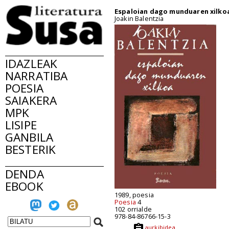
Espaloian dago munduaren xilko
Joakin Balentzia
IDAZLEAK
NARRATIBA
POESIA
SAIAKERA
MPK
LISIPE
GANBILA
BESTERIK
DENDA
EBOOK
1989, poesia
Poesia
4
102 orrialde
978-84-86766-15-3
aurkibidea