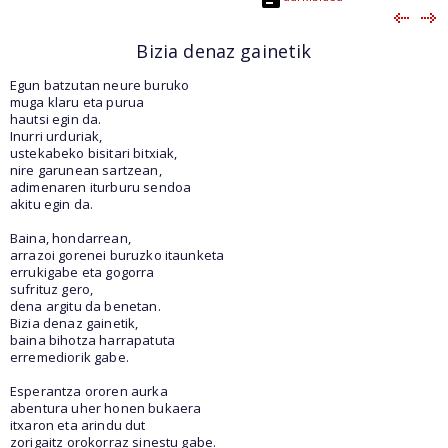
Bizia denaz gainetik
Egun batzutan neure buruko
muga klaru eta purua
hautsi egin da.
Inurri urduriak,
ustekabeko bisitari bitxiak,
nire garunean sartzean,
adimenaren iturburu sendoa
akitu egin da.
Baina, hondarrean,
arrazoi gorenei buruzko itaunketa
errukigabe eta gogorra
sufrituz gero,
dena argitu da benetan.
Bizia denaz gainetik,
baina bihotza harrapatuta
erremediorik gabe.
Esperantza ororen aurka
abentura uher honen bukaera
itxaron eta arindu dut
zorigaitz orokorraz sinestu gabe.