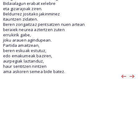
Bidaialagun erabat xelebre
eta gizarajoak ziren.
Beldurrez jositako jakinminez
itauntzen zidaten.
Beren zorigaitzaz pentsatzen nuen artean
beraiek neurea aztertzen zuten
errukirik gabe,
joku arauen agindupean.
Partida amaitzean,
beren eskuak estutuz,
edo emakumeak baziren,
aurpegiak laztanduz,
haur sentitzen nintzen
ama askoren semea bide batez.