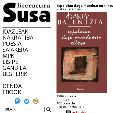
Espaloian dago munduaren xilko
Joakin Balentzia
IDAZLEAK
NARRATIBA
POESIA
SAIAKERA
MPK
LISIPE
GANBILA
BESTERIK
DENDA
EBOOK
1989, poesia
Poesia
4
102 orrialde
978-84-86766-15-3
aurkibidea