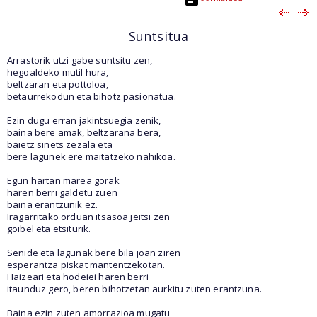
Suntsitua
Arrastorik utzi gabe suntsitu zen,
hegoaldeko mutil hura,
beltzaran eta pottoloa,
betaurrekodun eta bihotz pasionatua.
Ezin dugu erran jakintsuegia zenik,
baina bere amak, beltzarana bera,
baietz sinets zezala eta
bere lagunek ere maitatzeko nahikoa.
Egun hartan marea gorak
haren berri galdetu zuen
baina erantzunik ez.
Iragarritako orduan itsasoa jeitsi zen
goibel eta etsiturik.
Senide eta lagunak bere bila joan ziren
esperantza piskat mantentzekotan.
Haizeari eta hodeiei haren berri
itaunduz gero, beren bihotzetan aurkitu zuten erantzuna.
Baina ezin zuten amorrazioa mugatu