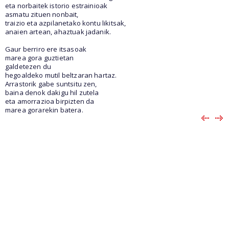
eta norbaitek istorio estrainioak
asmatu zituen nonbait,
traizio eta azpilanetako kontu likitsak,
anaien artean, ahaztuak jadanik.
Gaur berriro ere itsasoak
marea gora guztietan
galdetezen du
hegoaldeko mutil beltzaran hartaz.
Arrastorik gabe suntsitu zen,
baina denok dakigu hil zutela
eta amorrazioa birpizten da
marea gorarekin batera.