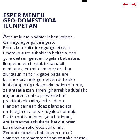
ESPERIMENTU
GEO-DOMESTIKOA
ILUNPETAN
A
tea ireki eta badator lehen kolpea.
Gehiago egongo dira gero.
Ezinezkoa zait nire egungo etxean
umetako gure sukaldera heltzea, edo
gure deitzen genuen logelan babestea.
Ilunpetan eta begiak itxita nabil
memoriaz, eta miresmenez ere bai
ziurtasun handirik gabe bada ere,
keinuek oraindik gordetzen dutelako
inoiz propio egindako leku haien neurria,
zalantzatia izan arren, giharrek badutelako
iraganaren zentzu presente bat,
praktikatzeko mingarri zaidana.
Planoen gainean doaz planoak eta
urritu egin dira ateak, ugaldu hormak.
Bizitza bat izan nuen gela horietan,
eta fantasma eskukada bat dut orain.
Larru bakarreko etxe sail umila.
Zenbat espaziok habitatzen naute?
Soinean daramatzat zeharkatutako herriak