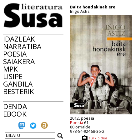
Baita hondakinak ere
Iñigo Astiz
IDAZLEAK
NARRATIBA
POESIA
SAIAKERA
MPK
LISIPE
GANBILA
BESTERIK
DENDA
EBOOK
2012, poesia
Poesia
61
80 orrialde
978-84-92468-36-2
aurkibidea