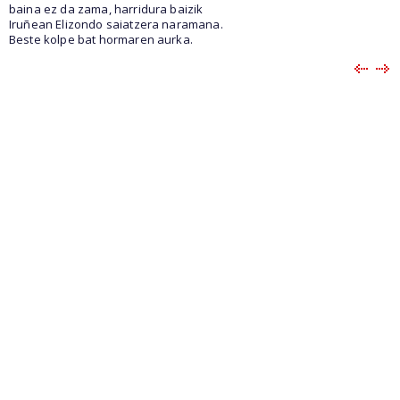
baina ez da zama, harridura baizik
Iruñean Elizondo saiatzera naramana.
Beste kolpe bat hormaren aurka.