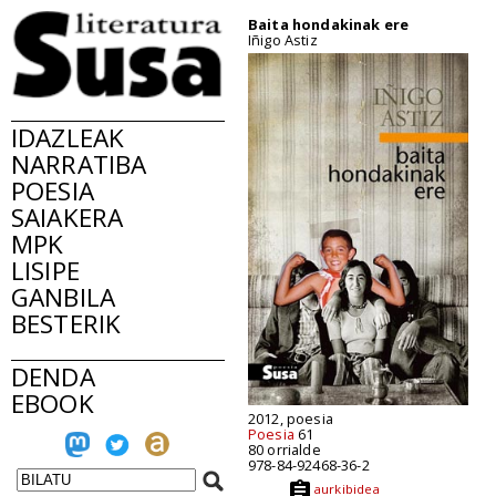
Baita hondakinak ere
Iñigo Astiz
IDAZLEAK
NARRATIBA
POESIA
SAIAKERA
MPK
LISIPE
GANBILA
BESTERIK
DENDA
EBOOK
2012, poesia
Poesia
61
80 orrialde
978-84-92468-36-2
aurkibidea