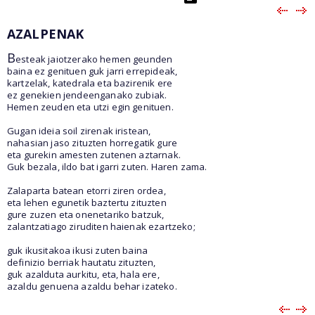
AZALPENAK
B
esteak jaiotzerako hemen geunden
baina ez genituen guk jarri errepideak,
kartzelak, katedrala eta bazirenik ere
ez genekien jendeenganako zubiak.
Hemen zeuden eta utzi egin genituen.
Gugan ideia soil zirenak iristean,
nahasian jaso zituzten horregatik gure
eta gurekin amesten zutenen aztarnak.
Guk bezala, ildo bat igarri zuten. Haren zama.
Zalaparta batean etorri ziren ordea,
eta lehen egunetik baztertu zituzten
gure zuzen eta onenetariko batzuk,
zalantzatiago ziruditen haienak ezartzeko;
guk ikusitakoa ikusi zuten baina
definizio berriak hautatu zituzten,
guk azalduta aurkitu, eta, hala ere,
azaldu genuena azaldu behar izateko.