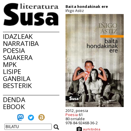
Baita hondakinak ere
Iñigo Astiz
IDAZLEAK
NARRATIBA
POESIA
SAIAKERA
MPK
LISIPE
GANBILA
BESTERIK
DENDA
EBOOK
2012, poesia
Poesia
61
80 orrialde
978-84-92468-36-2
aurkibidea