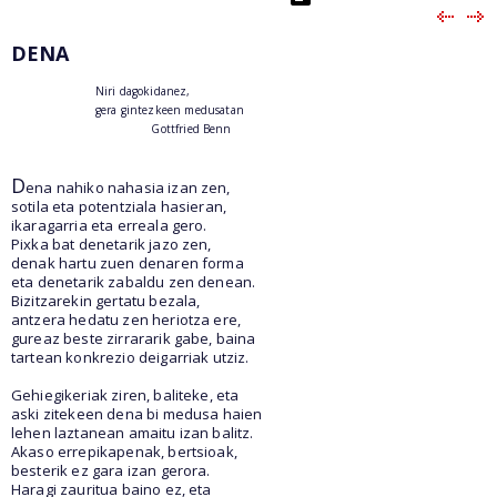
DENA
Niri dagokidanez,
gera gintezkeen medusatan
Gottfried Benn
D
ena nahiko nahasia izan zen,
sotila eta potentziala hasieran,
ikaragarria eta erreala gero.
Pixka bat denetarik jazo zen,
denak hartu zuen denaren forma
eta denetarik zabaldu zen denean.
Bizitzarekin gertatu bezala,
antzera hedatu zen heriotza ere,
gureaz beste zirrararik gabe, baina
tartean konkrezio deigarriak utziz.
Gehiegikeriak ziren, baliteke, eta
aski zitekeen dena bi medusa haien
lehen laztanean amaitu izan balitz.
Akaso errepikapenak, bertsioak,
besterik ez gara izan gerora.
Haragi zauritua baino ez, eta