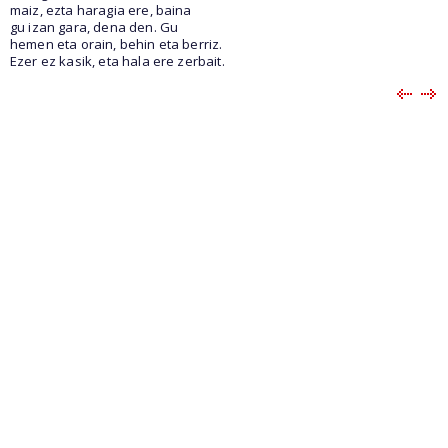
maiz, ezta haragia ere, baina
gu izan gara, dena den. Gu
hemen eta orain, behin eta berriz.
Ezer ez kasik, eta hala ere zerbait.