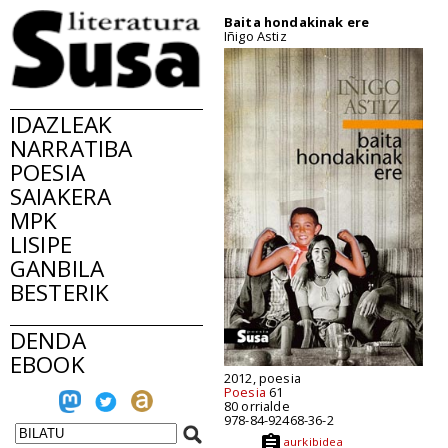
Baita hondakinak ere
Iñigo Astiz
IDAZLEAK
NARRATIBA
POESIA
SAIAKERA
MPK
LISIPE
GANBILA
BESTERIK
DENDA
EBOOK
2012, poesia
Poesia
61
80 orrialde
978-84-92468-36-2
aurkibidea