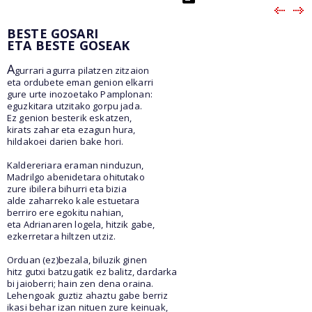
BESTE GOSARI
ETA BESTE GOSEAK
A
gurrari agurra pilatzen zitzaion
eta ordubete eman genion elkarri
gure urte inozoetako Pamplonan:
eguzkitara utzitako gorpu jada.
Ez genion besterik eskatzen,
kirats zahar eta ezagun hura,
hildakoei darien bake hori.
Kaldereriara eraman ninduzun,
Madrilgo abenidetara ohitutako
zure ibilera bihurri eta bizia
alde zaharreko kale estuetara
berriro ere egokitu nahian,
eta Adrianaren logela, hitzik gabe,
ezkerretara hiltzen utziz.
Orduan (ez)bezala, biluzik ginen
hitz gutxi batzugatik ez balitz, dardarka
bi jaioberri; hain zen dena oraina.
Lehengoak guztiz ahaztu gabe berriz
ikasi behar izan nituen zure keinuak,