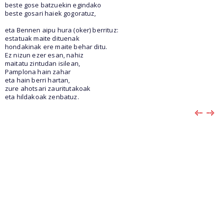
beste gose batzuekin egindako
beste gosari haiek gogoratuz,
eta Bennen aipu hura (oker) berrituz:
estatuak maite dituenak
hondakinak ere maite behar ditu.
Ez nizun ezer esan, nahiz
maitatu zintudan isilean,
Pamplona hain zahar
eta hain berri hartan,
zure ahotsari zauritutakoak
eta hildakoak zenbatuz.