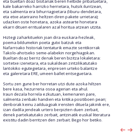
eta bueltan doaz bisitariak beren helbide pribatuetara,
kale bakarreko harrizko herrietara, hutsik iluntzean,
eta salmenta era bihurriagoetara (liburu-dendetara,
eta etxe atariraino heltzen diren pakete urrietara);
udazken oste honetara, azoka astearte honetara
ekarri dituen erritualaren azal horitua atzean utzita.
Hiztegi zaharkituekin joan dira euskara-hezleak,
poema bildumekin poeta gutxi batzuk eta
Nafarroako historiak tentaturik emazte sentikorrak
Takolo-ahotseko seme-alabekin norgehiagokan.
Bueltan doaz berriz denak beren bizitza lokaletara:
sortetxe izenetara, eta sukaldean zintzilikatutako
lantokiko egutegietara, enpresen urteko balantze
eta galeretara ERE, umeen ballet entseguetara.
Sortu zen gune ber horretan utzi dute azoka hiltzen
bere kasa, hezurreria osoa agerian eta ahul.
Iraun dezala horrela ezkutuan, kemenaren pare,
salmenta zenbaki handien eta kritika positiboen pean;
denborak keinu zailduagoak irensten dituela jakinik ere,
izan dadila jendeak urtero berpizten duen zerbait,
denek partekatutako zerbait, antzinatik euskal literatura
existitu dadin berritzen den zerbait. Bego hor betiko.