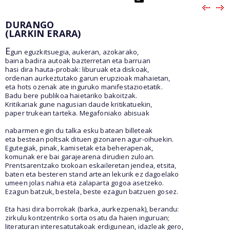
DURANGO
(LARKIN ERARA)
E
gun eguzkitsuegia, aukeran, azokarako,
baina badira autoak bazterretan eta barruan
hasi dira hauta-probak: liburuak eta diskoak,
ordenan aurkeztutako garun erupzioak mahaietan,
eta hots ozenak ate inguruko manifestazioetatik.
Badu bere publikoa haietariko bakoitzak.
Kritikariak gune nagusian daude kritikatuekin,
paper trukean tarteka. Megafoniako abisuak
nabarmen egin du talka esku batean billeteak
eta bestean poltsak dituen gizonaren agur-oihuekin.
Egutegiak, pinak, kamisetak eta beherapenak,
komunak ere bai garajearena dirudien zuloan.
Prentsarentzako txokoan eskaileretan jendea, etsita,
baten eta besteren stand artean lekurik ez dagoelako
umeen jolas nahia eta zalaparta gogoa asetzeko.
Ezagun batzuk, bestela, beste ezagun batzuen gosez.
Eta hasi dira borrokak (barka, aurkezpenak), berandu:
zirkulu kontzentriko sorta osatu da haien inguruan;
literaturan interesatutakoak erdigunean, idazleak gero,