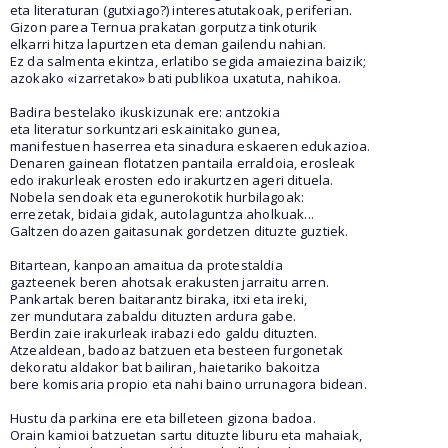
eta literaturan (gutxiago?) interesatutakoak, periferian.
Gizon parea Ternua prakatan gorputza tinkoturik
elkarri hitza lapurtzen eta deman gailendu nahian.
Ez da salmenta ekintza, erlatibo segida amaiezina baizik;
azokako «izarretako» bati publikoa uxatuta, nahikoa.
Badira bestelako ikuskizunak ere: antzokia
eta literatur sorkuntzari eskainitako gunea,
manifestuen haserrea eta sinadura eskaeren edukazioa.
Denaren gainean flotatzen pantaila erraldoia, erosleak
edo irakurleak erosten edo irakurtzen ageri dituela.
Nobela sendoak eta egunerokotik hurbilagoak:
errezetak, bidaia gidak, autolaguntza aholkuak...
Galtzen doazen gaitasunak gordetzen dituzte guztiek.
Bitartean, kanpoan amaitua da protestaldia
gazteenek beren ahotsak erakusten jarraitu arren.
Pankartak beren baitarantz biraka, itxi eta ireki,
zer mundutara zabaldu dituzten ardura gabe.
Berdin zaie irakurleak irabazi edo galdu dituzten.
Atzealdean, badoaz batzuen eta besteen furgonetak
dekoratu aldakor bat bailiran, haietariko bakoitza
bere komisaria propio eta nahi baino urrunagora bidean.
Hustu da parkina ere eta billeteen gizona badoa.
Orain kamioi batzuetan sartu dituzte liburu eta mahaiak,