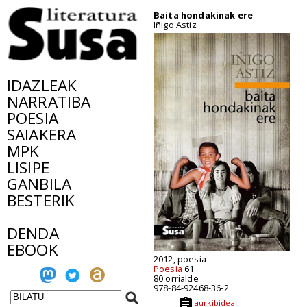
Baita hondakinak ere
Iñigo Astiz
IDAZLEAK
NARRATIBA
POESIA
SAIAKERA
MPK
LISIPE
GANBILA
BESTERIK
DENDA
EBOOK
2012, poesia
Poesia
61
80 orrialde
978-84-92468-36-2
aurkibidea