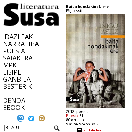
Baita hondakinak ere
Iñigo Astiz
IDAZLEAK
NARRATIBA
POESIA
SAIAKERA
MPK
LISIPE
GANBILA
BESTERIK
DENDA
EBOOK
2012, poesia
Poesia
61
80 orrialde
978-84-92468-36-2
aurkibidea