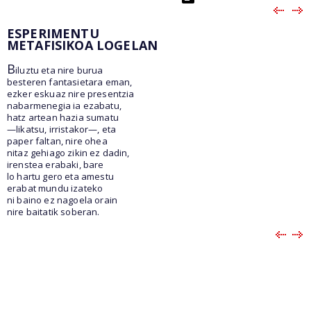
ESPERIMENTU
METAFISIKOA LOGELAN
B
iluztu eta nire burua
besteren fantasietara eman,
ezker eskuaz nire presentzia
nabarmenegia ia ezabatu,
hatz artean hazia sumatu
—likatsu, irristakor—, eta
paper faltan, nire ohea
nitaz gehiago zikin ez dadin,
irenstea erabaki, bare
lo hartu gero eta amestu
erabat mundu izateko
ni baino ez nagoela orain
nire baitatik soberan.