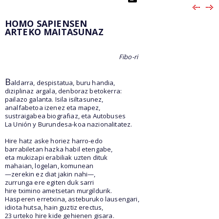
HOMO SAPIENSEN
ARTEKO MAITASUNAZ
Fibo-ri
B
aldarra, despistatua, buru handia,
diziplinaz argala, denboraz betokerra:
pailazo galanta. Isila isiltasunez,
analfabetoa izenez eta mapez,
sustraigabea biografiaz, eta Autobuses
La Unión y Burundesa-koa nazionalitatez.
Hire hatz aske horiez harro-edo
barrabiletan hazka habil etengabe,
eta mukizapi erabiliak uzten dituk
mahaian, logelan, komunean
—zerekin ez diat jakin nahi—,
zurrunga ere egiten duk sarri
hire tximino ametsetan murgildurik.
Hasperen erretxina, asteburuko lausengari,
idiota hutsa, hain guztiz erectus,
23 urteko hire kide gehienen gisara.