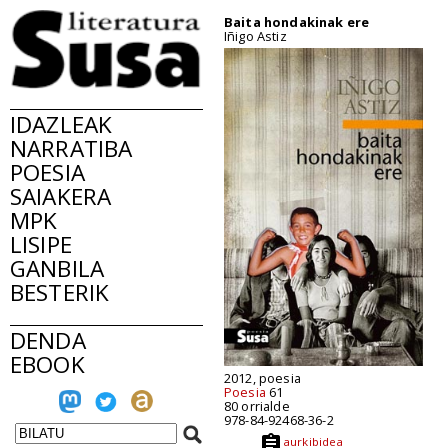
Baita hondakinak ere
Iñigo Astiz
IDAZLEAK
NARRATIBA
POESIA
SAIAKERA
MPK
LISIPE
GANBILA
BESTERIK
DENDA
EBOOK
2012, poesia
Poesia
61
80 orrialde
978-84-92468-36-2
aurkibidea