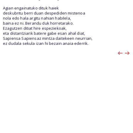
Agian engainatuko dituk haiek
deskubritu berri duan despediden misterioa
nola edo hala argitu nahian habilela,
baina ez ni. Berandu duk horretarako.
Ezagutzen ditiat hire espeziekoak,
eta distantziarik batere gabe esan ahal diat,
Sapiensa Sapiensaz mintza daitekeen neurrian,
ez dudala sekula izan hi bezain anaia ederrik.