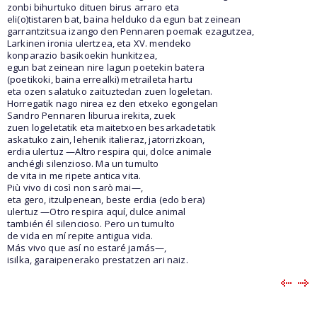
zonbi bihurtuko dituen birus arraro eta
eli(o)tistaren bat, baina helduko da egun bat zeinean
garrantzitsua izango den Pennaren poemak ezagutzea,
Larkinen ironia ulertzea, eta XV. mendeko
konparazio basikoekin hunkitzea,
egun bat zeinean nire lagun poetekin batera
(poetikoki, baina errealki) metraileta hartu
eta ozen salatuko zaituztedan zuen logeletan.
Horregatik nago nirea ez den etxeko egongelan
Sandro Pennaren liburua irekita, zuek
zuen logeletatik eta maitetxoen besarkadetatik
askatuko zain, lehenik italieraz, jatorrizkoan,
erdia ulertuz —Altro respira qui, dolce animale
anchégli silenzioso. Ma un tumulto
de vita in me ripete antica vita.
Più vivo di così non sarò mai—,
eta gero, itzulpenean, beste erdia (edo bera)
ulertuz —Otro respira aquí, dulce animal
también él silencioso. Pero un tumulto
de vida en mí repite antigua vida.
Más vivo que así no estaré jamás—,
isilka, garaipenerako prestatzen ari naiz.