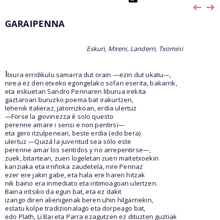
GARAIPENNA
Eskuri, Mireni, Landerri, Txomini
I
txura erridikulu samarra dut orain —ezin dut ukatu—,
nirea ez den etxeko egongelako sofan eserita, bakarrik,
eta eskuetan Sandro Pennaren liburua irekita
gaztaroari buruzko poema bat irakurtzen,
lehenik italieraz, jatorrizkoan, erdia ulertuz
—Forse la giovinezza è solo questo
perenne amare i sensi e non pentirsi—
eta gero itzulpenean, beste erdia (edo bera)
ulertuz —Quizá la juventud sea sólo este
perenne amar los sentidos y no arrepentirse—,
zuek, bitartean, zuen logeletan zuen maitetxoekin
kariziaka eta irriñoka zaudetela, nire Pennaz
ezer ere jakin gabe, eta hala ere haren hitzak
nik baino era inmediato eta intimoagoan ulertzen.
Baina iritsiko da egun bat, eta ez dakit
izango diren alienigenak beren uhin hilgarriekin,
estatu kolpe tradizionalago eta dorpeago bat,
edo Plath, Li Bai eta Parra ezagutzen ez dituzten guztiak