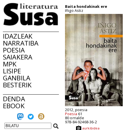
Baita hondakinak ere
Iñigo Astiz
IDAZLEAK
NARRATIBA
POESIA
SAIAKERA
MPK
LISIPE
GANBILA
BESTERIK
DENDA
EBOOK
2012, poesia
Poesia
61
80 orrialde
978-84-92468-36-2
aurkibidea