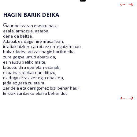
HAGIN BARIK DEIKA
G
aur beltzaran esnatu naiz;
azala, armozua, azaroa
dena da beltza.
Adatsik ez dago nire masailean,
irratiak hizkera arrotzez ernegatzen nau,
bakardadea ari zait hagin barik deika,
zure gogoa urruti abiatu da,
ez nauzu betiko maite,
lausotu dira epeletan esanak,
ezpainak alokairuan dituzu,
ez dago erraz zer egin ebaztea,
jada ez gara zu eta ni.
Zer dela eta derrigorrez bizi behar hau?
Erruak zuritzeko elurra behar dut.