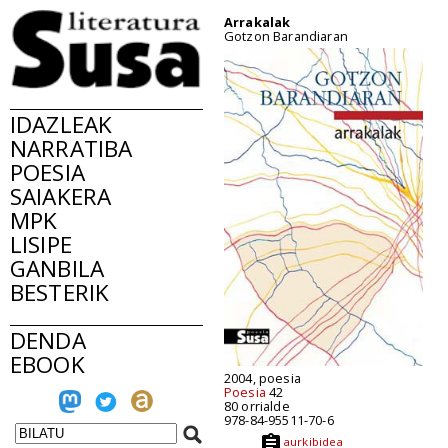
Arrakalak
Gotzon Barandiaran
IDAZLEAK
NARRATIBA
POESIA
SAIAKERA
MPK
LISIPE
GANBILA
BESTERIK
DENDA
EBOOK
2004, poesia
Poesia
42
80 orrialde
978-84-95511-70-6
aurkibidea