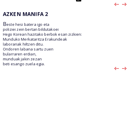
AZKEN MANIFA 2
B
este hesi batera igo eta
poliziei zein bertan bildutakoei
Hego Korean hazitako berbok esan zizkien:
Munduko Merkataritza Erakundeak
laborariak hiltzen ditu.
Ondoren labana sartu zuen
bularraren erdian,
munduak jakin zezan
beti esango zuela egia.