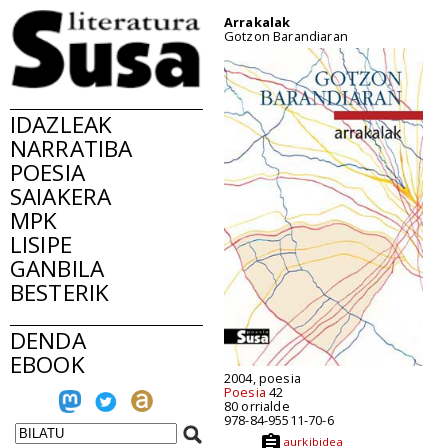
Arrakalak
Gotzon Barandiaran
IDAZLEAK
NARRATIBA
POESIA
SAIAKERA
MPK
LISIPE
GANBILA
BESTERIK
DENDA
EBOOK
2004, poesia
Poesia
42
80 orrialde
978-84-95511-70-6
aurkibidea