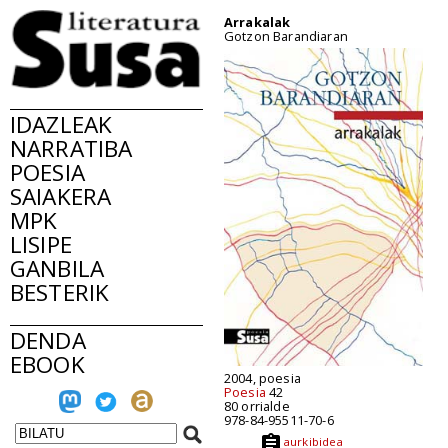
Arrakalak
Gotzon Barandiaran
IDAZLEAK
NARRATIBA
POESIA
SAIAKERA
MPK
LISIPE
GANBILA
BESTERIK
DENDA
EBOOK
2004, poesia
Poesia
42
80 orrialde
978-84-95511-70-6
aurkibidea