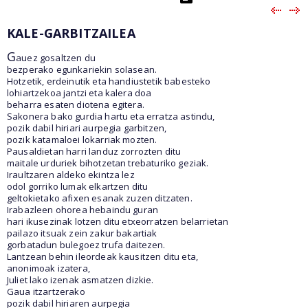
KALE-GARBITZAILEA
G
auez gosaltzen du
bezperako egunkariekin solasean.
Hotzetik, erdeinutik eta handiustetik babesteko
lohiartzekoa jantzi eta kalera doa
beharra esaten diotena egitera.
Sakonera bako gurdia hartu eta erratza astindu,
pozik dabil hiriari aurpegia garbitzen,
pozik katamaloei lokarriak mozten.
Pausaldietan harri landuz zorrozten ditu
maitale urduriek bihotzetan trebaturiko geziak.
Iraultzaren aldeko ekintza lez
odol gorriko lumak elkartzen ditu
geltokietako afixen esanak zuzen ditzaten.
Irabazleen ohorea hebaindu guran
hari ikusezinak lotzen ditu etxeorratzen belarrietan
pailazo itsuak zein zakur bakartiak
gorbatadun bulegoez trufa daitezen.
Lantzean behin ileordeak kausitzen ditu eta,
anonimoak izatera,
Juliet lako izenak asmatzen dizkie.
Gaua itzartzerako
pozik dabil hiriaren aurpegia