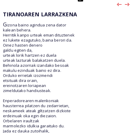
TIRANOAREN LARRAZKENA
G
izona baino agindua zena dator
kalean behera.
Herritik kanpo urteak eman dituztenek
ez lukete ezagutuko, baina berori da.
Oinez hasten denero
galdu egiten da,
urteak lorik hartzen ez duela
urteak lazturak balakatzen duela.
Behinola azorriak izandako besoak
makulu ezinduak baino ez dira.
Orduko errietak izozmendi
etsituak dira orain,
ereinotzaren loriapean
zimeldutako handiusteak.
Enperadorearen malenkoniak
hausterrea pilatzen du zedarrietan,
neskameek ateak giltzatzen dizkiote
erdeinuak oka egin diezaion.
Orbelaren iraultzak
marmolezko idulkia garaituko du.
Jada ez dauka zutoihalik,