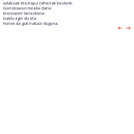
adabuak eta trapu zaharrak besterik.
Gorrotoaren mirabe dator
tiranoaren larrazkena.
Galdu egin du eta
horixe da guk irabazi duguna.