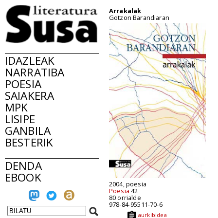
Arrakalak
Gotzon Barandiaran
IDAZLEAK
NARRATIBA
POESIA
SAIAKERA
MPK
LISIPE
GANBILA
BESTERIK
DENDA
EBOOK
2004, poesia
Poesia
42
80 orrialde
978-84-95511-70-6
aurkibidea