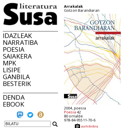
Arrakalak
Gotzon Barandiaran
IDAZLEAK
NARRATIBA
POESIA
SAIAKERA
MPK
LISIPE
GANBILA
BESTERIK
DENDA
EBOOK
2004, poesia
Poesia
42
80 orrialde
978-84-95511-70-6
aurkibidea