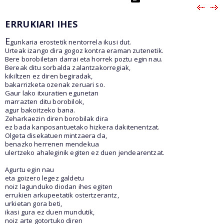
ERRUKIARI IHES
E
gunkaria erostetik nentorrela ikusi dut.
Urteak izango dira gogoz kontra eraman zutenetik.
Bere borobiletan darrai eta horrek poztu egin nau.
Bereak ditu sorbalda zalantzakorregiak,
kikiltzen ez diren begiradak,
bakarrizketa ozenak zeruari so.
Gaur lako itxuratien egunetan
marrazten ditu borobilok,
agur bakoitzeko bana.
Zeharkaezin diren borobilak dira
ez bada kanposantuetako hizkera dakitenentzat.
Olgeta disekatuen mintzaera da,
benazko herrenen mendekua
ulertzeko ahaleginik egiten ez duen jendearentzat.
Agurtu egin nau
eta goizero legez galdetu
noiz lagunduko diodan ihes egiten
errukien arkupeetatik ostertzerantz,
urkietan gora beti,
ikasi gura ez duen mundutik,
noiz arte gotortuko diren