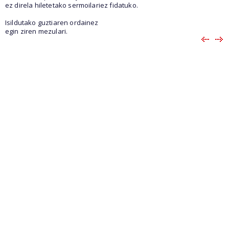
ez direla hiletetako sermoilariez fidatuko.
Isildutako guztiaren ordainez
egin ziren mezulari.