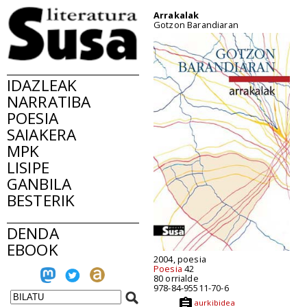
Arrakalak
Gotzon Barandiaran
IDAZLEAK
NARRATIBA
POESIA
SAIAKERA
MPK
LISIPE
GANBILA
BESTERIK
DENDA
EBOOK
2004, poesia
Poesia
42
80 orrialde
978-84-95511-70-6
aurkibidea