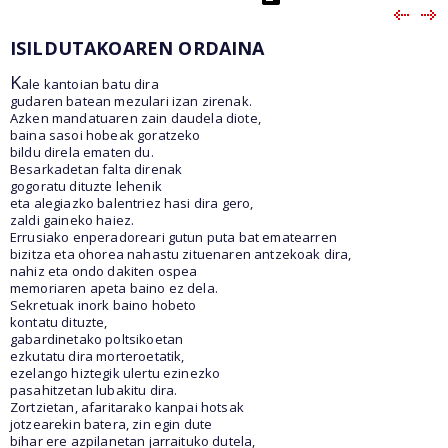
ISILDUTAKOAREN ORDAINA
K
ale kantoian batu dira
gudaren batean mezulari izan zirenak.
Azken mandatuaren zain daudela diote,
baina sasoi hobeak goratzeko
bildu direla ematen du.
Besarkadetan falta direnak
gogoratu dituzte lehenik
eta alegiazko balentriez hasi dira gero,
zaldi gaineko haiez.
Errusiako enperadoreari gutun puta bat ematearren
bizitza eta ohorea nahastu zituenaren antzekoak dira,
nahiz eta ondo dakiten ospea
memoriaren apeta baino ez dela.
Sekretuak inork baino hobeto
kontatu dituzte,
gabardinetako poltsikoetan
ezkutatu dira morteroetatik,
ezelango hiztegik ulertu ezinezko
pasahitzetan lubakitu dira.
Zortzietan, afaritarako kanpai hotsak
jotzearekin batera, zin egin dute
bihar ere azpilanetan jarraituko dutela,