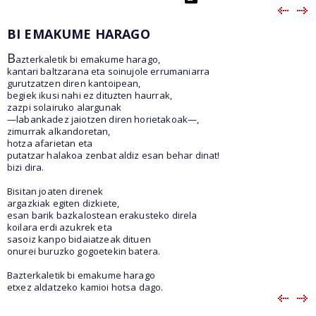
BI EMAKUME HARAGO
B
azterkaletik bi emakume harago,
kantari baltzarana eta soinujole errumaniarra
gurutzatzen diren kantoipean,
begiek ikusi nahi ez dituzten haurrak,
zazpi solairuko alargunak
—labankadez jaiotzen diren horietakoak—,
zimurrak alkandoretan,
hotza afarietan eta
putatzar halakoa zenbat aldiz esan behar dinat!
bizi dira.
Bisitan joaten direnek
argazkiak egiten dizkiete,
esan barik bazkalostean erakusteko direla
koilara erdi azukrek eta
sasoiz kanpo bidaiatzeak dituen
onurei buruzko gogoetekin batera.
Bazterkaletik bi emakume harago
etxez aldatzeko kamioi hotsa dago.