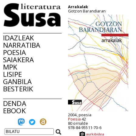
Arrakalak
Gotzon Barandiaran
IDAZLEAK
NARRATIBA
POESIA
SAIAKERA
MPK
LISIPE
GANBILA
BESTERIK
DENDA
EBOOK
2004, poesia
Poesia
42
80 orrialde
978-84-95511-70-6
aurkibidea