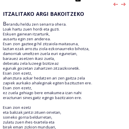
ITZALITAKO ARGI BAKOITZEKO
B
erandu heldu zen senarra ohera.
Loak hartu zuen hordi eta guzti.
Eskuen gainean itzarturik,
ausartu egin zen anderea.
Esan zion gazteegi hil zitzaiola maitasuna,
laztan ezak arroztu ziola ezkonaurreko bihotza,
damorriak umeltzen zuela euri egunetan,
barauez asetzen ikasi zuela,
debeiatu zela luzeegi bizitzeaz
egunak goizetan zahartzen zitzaizkionetik.
Esan zion ezetz,
ahanztura azkar hedatzen ari zen gaitza zela
zapiek aurkako ahaleginak egiten bazituzten ere.
Esan zion ezetz,
ez zuela gehiago bere emakumea izan nahi
eraztunari sinesgaitz egingo bazitzaion ere.
Esan zion ezetz
eta balizak jantzi zituen oinetan,
soineko gorria beldurretan,
zulatu zuen ihes-txartela eta
birak eman zizkion munduari,