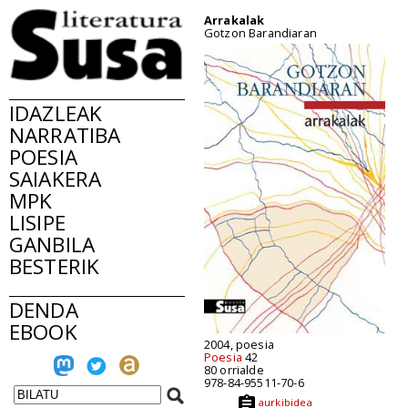
Arrakalak
Gotzon Barandiaran
IDAZLEAK
NARRATIBA
POESIA
SAIAKERA
MPK
LISIPE
GANBILA
BESTERIK
DENDA
EBOOK
2004, poesia
Poesia
42
80 orrialde
978-84-95511-70-6
aurkibidea