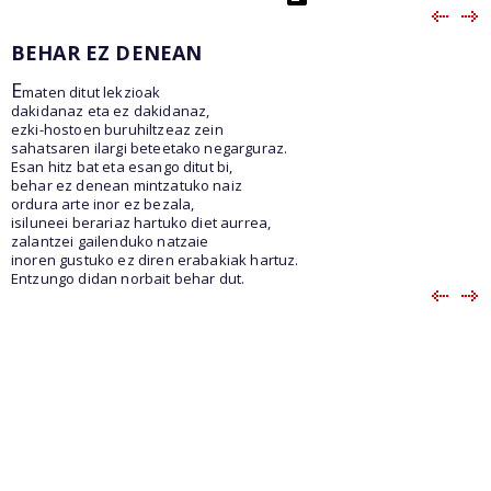
BEHAR EZ DENEAN
E
maten ditut lekzioak
dakidanaz eta ez dakidanaz,
ezki-hostoen buruhiltzeaz zein
sahatsaren ilargi beteetako negarguraz.
Esan hitz bat eta esango ditut bi,
behar ez denean mintzatuko naiz
ordura arte inor ez bezala,
isiluneei berariaz hartuko diet aurrea,
zalantzei gailenduko natzaie
inoren gustuko ez diren erabakiak hartuz.
Entzungo didan norbait behar dut.