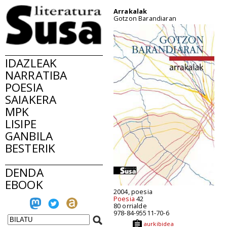
Arrakalak
Gotzon Barandiaran
IDAZLEAK
NARRATIBA
POESIA
SAIAKERA
MPK
LISIPE
GANBILA
BESTERIK
DENDA
EBOOK
2004, poesia
Poesia
42
80 orrialde
978-84-95511-70-6
aurkibidea