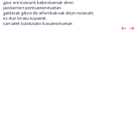
gaur ere kutxarik babestuenak diren
jaioberrien pentsamenduetan
galderak giltzorde alferrikakoak ditun nolanahi
ez dun loratu ezpainik
sarrailek basitutako basamortuetan