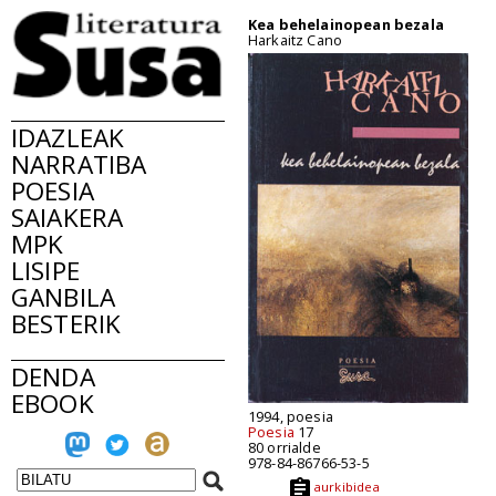
Kea behelainopean bezala
Harkaitz Cano
IDAZLEAK
NARRATIBA
POESIA
SAIAKERA
MPK
LISIPE
GANBILA
BESTERIK
DENDA
EBOOK
1994, poesia
Poesia
17
80 orrialde
978-84-86766-53-5
aurkibidea