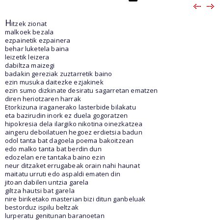
H
itzek zionat
malkoek bezala
ezpainetik ezpainera
behar luketela baina
leizetik leizera
dabiltza maizegi
badakin gereziak zuztarretik baino
ezin musuka daitezke ezjakinek
ezin sumo dizkinate desiratu sagarretan ematzen
diren heriotzaren harrak
Etorkizuna iraganerako lasterbide bilakatu
eta bazirudin inork ez duela gogoratzen
hipokresia dela ilargiko nikotina oinezkatzea
aingeru deboilatuen hegoez erdietsia badun
odol tanta bat dagoela poema bakoitzean
edo malko tanta bat berdin dun
edozelan ere tantaka baino ezin
neur ditzaket errugabeak orain nahi haunat
maitatu urruti edo aspaldi ematen din
jitoan dabilen untzia garela
giltza hautsi bat garela
nire biriketako masterian bizi ditun ganbeluak
bestorduz ispilu beltzak
lurperatu genitunan baranoetan