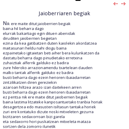
Jaioberriaren begiak
N
ik ere maite ditut jaioberrien begiak
baina hil beharra dago
elurrak bakartiago egin dituen abenidak
diruditen jaioberrien begietan
ezina da kea gatibatzen duten kaiolekin akordatzea
maitasunari heldu nahi diogu baina
ezpainetako igitaietan beti aiher bera kulunkatzen da
dastatu beharra dago pinudietako erretxina
zuhaiztiak alferrik galduko ez badira
zure hileroko arrazionamendu txartelean dauden
malko tantak alferrik galduko ez badira
busti beharra dago ezein herioren ibaiadarretan
zintzilikatzen diren gereziekin
azaroan hiltzea arazo izan daitekeen arren
busti beharra dago ezein herioren ibaiadarretan
ez pentsa nik ere maite ditut jaioberrien begiak
baina lastima litzateke kanposantuetako tranbia horiak
desagertzea edo masusten isiltasun tantaka horiek
zuri ere kontatuko dizute noski mitxeleten gezurra
bizitzaren sedaxorroan bizi garela
eta sedaxorro hori puskatzean mitxeleta mataza
sortzen dela zomorro ilunetik