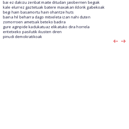
bai ez dakizu zenbat maite ditudan jaioberrien begiak
kale elurrez gaztetuak batere maxakan ildorik gabekoak
begi hain basamortu hain ohantze huts
baina hil beharra dago mitxeleta izan nahi duten
zomorroen ametsak beteko badira
gure aginpide kadukatuaz elikatuko dira horrela
eritetxeko pasilutik ikusten diren
pinudi demokratikoak