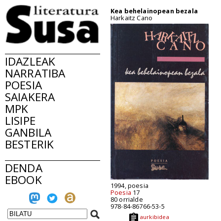
Kea behelainopean bezala
Harkaitz Cano
IDAZLEAK
NARRATIBA
POESIA
SAIAKERA
MPK
LISIPE
GANBILA
BESTERIK
DENDA
EBOOK
1994, poesia
Poesia
17
80 orrialde
978-84-86766-53-5
aurkibidea