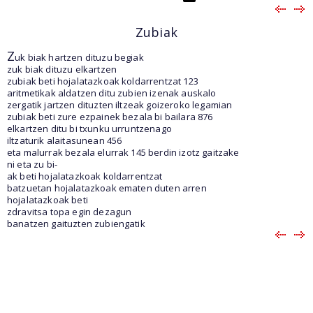
Zubiak
Z
uk biak hartzen dituzu begiak
zuk biak dituzu elkartzen
zubiak beti hojalatazkoak koldarrentzat 123
aritmetikak aldatzen ditu zubien izenak auskalo
zergatik jartzen dituzten iltzeak goizeroko legamian
zubiak beti zure ezpainek bezala bi bailara 876
elkartzen ditu bi txunku urruntzenago
iltzaturik alaitasunean 456
eta malurrak bezala elurrak 145 berdin izotz gaitzake
ni eta zu bi-
ak beti hojalatazkoak koldarrentzat
batzuetan hojalatazkoak ematen duten arren
hojalatazkoak beti
zdravitsa topa egin dezagun
banatzen gaituzten zubiengatik