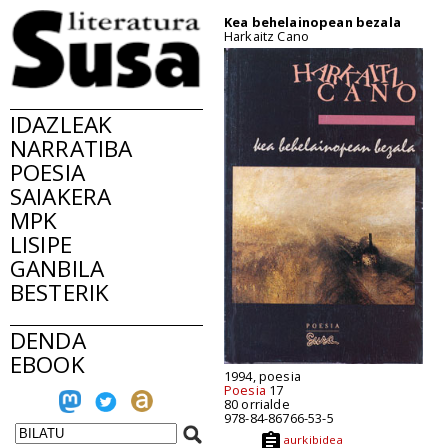
Kea behelainopean bezala
Harkaitz Cano
IDAZLEAK
NARRATIBA
POESIA
SAIAKERA
MPK
LISIPE
GANBILA
BESTERIK
DENDA
EBOOK
1994, poesia
Poesia
17
80 orrialde
978-84-86766-53-5
aurkibidea