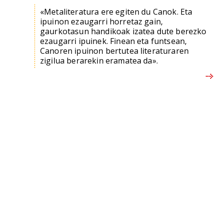
«Metaliteratura ere egiten du Canok. Eta
ipuinon ezaugarri horretaz gain,
gaurkotasun handikoak izatea dute berezko
ezaugarri ipuinek. Finean eta funtsean,
Canoren ipuinon bertutea literaturaren
zigilua berarekin eramatea da».