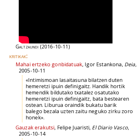
Galtzaundi
(2016-10-11)
kritikak:
Mahai ertzeko gonbidatuak
, Igor Estankona,
Deia
,
2005-10-11
«Intimismoan lasaitasuna bilatzen duten
hemeretzi ipuin definigaitz. Handik hortik
hemendik bildutako txatalez osatutako
hemeretzi ipuin definigaitz, bata bestearen
ostean. Liburua oraindik bukatu barik
balego bezala uzten zaitu neguko zirku zoro
honek».
Gauzak erakutsi
, Felipe Juaristi,
El Diario Vasco
,
2005-10-14