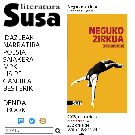
Neguko zirkua
Harkaitz Cano
IDAZLEAK
NARRATIBA
POESIA
SAIAKERA
MPK
LISIPE
GANBILA
BESTERIK
DENDA
EBOOK
2005, narrazioak
Narratiba
62
232 orrialde
978-84-95511-74-4