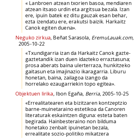
« Lanbroen atzean txorien basoa, mendiaren
atzean itsaso urdin eta argitsua bezala. Izan
ere, ipuin batek ez ditu gauzak esan behar,
ezta izendatu ere, erakutsi baizik. Harkaitz
Canok egiten duena».
Neguko zirkua
, Beñat Sarasola,
EremuLauak.com
,
2005-10-22
«Txundigarria izan da Harkaitz Canok gazte-
gaztetandik izan duen idazteko erraztasuna;
prosa aberats baina ulerterraza, hunkitzeko
gaitasun eta imajinazio ikaragarria. Liburu
honetan, baina, zailagoa izango da
horrelako ezaugarriekin topo egitea».
Objektuen lirika
, Ibon Egaña,
Berria
, 2005-10-25
«Errealitatearen eta bizitzaren kontzeptzio
barne-muinetaraino estetikoa da Canoren
literaturak eskaintzen diguna: esteta baten
begirada. Hainbesteraino non bilduma
honetako zenbait ipuinetan bezala,
errealitate sozio-politiko mikatzera