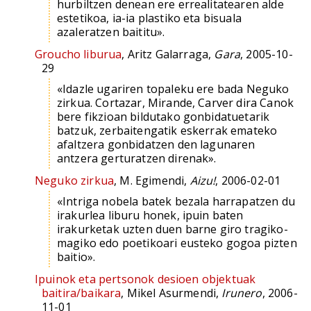
hurbiltzen denean ere errealitatearen alde
estetikoa, ia-ia plastiko eta bisuala
azaleratzen baititu».
Groucho liburua
, Aritz Galarraga,
Gara
, 2005-10-
29
«Idazle ugariren topaleku ere bada Neguko
zirkua. Cortazar, Mirande, Carver dira Canok
bere fikzioan bildutako gonbidatuetarik
batzuk, zerbaitengatik eskerrak emateko
afaltzera gonbidatzen den lagunaren
antzera gerturatzen direnak».
Neguko zirkua
, M. Egimendi,
Aizu!
, 2006-02-01
«Intriga nobela batek bezala harrapatzen du
irakurlea liburu honek, ipuin baten
irakurketak uzten duen barne giro tragiko-
magiko edo poetikoari eusteko gogoa pizten
baitio».
Ipuinok eta pertsonok desioen objektuak
baitira/baikara
, Mikel Asurmendi,
Irunero
, 2006-
11-01