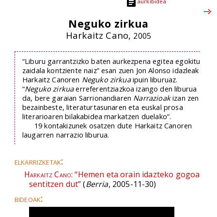
aurkibidea
Neguko zirkua
Harkaitz Cano,
2005
“Liburu garrantzizko baten aurkezpena egitea egokitu
zaidala kontziente naiz” esan zuen Jon Alonso idazleak
Harkaitz Canoren
Neguko zirkua
ipuin liburuaz.
“
Neguko zirkua
erreferentziazkoa izango den liburua
da, bere garaian Sarrionandiaren
Narrazioak
izan zen
bezainbeste, literaturtasunaren eta euskal prosa
literarioaren bilakabidea markatzen duelako”.
19 kontakizunek osatzen dute Harkaitz Canoren
laugarren narrazio liburua.
elkarrizketak:
Harkaitz Cano:
“Hemen eta orain idazteko gogoa
sentitzen dut”
(
Berria
, 2005-11-30)
bideoak: