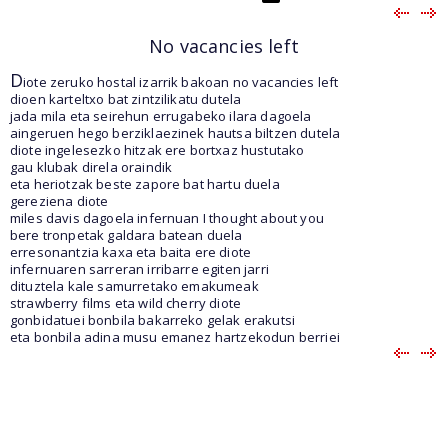
No vacancies left
D
iote zeruko hostal izarrik bakoan no vacancies left
dioen karteltxo bat zintzilikatu dutela
jada mila eta seirehun errugabeko ilara dagoela
aingeruen hego berziklaezinek hautsa biltzen dutela
diote ingelesezko hitzak ere bortxaz hustutako
gau klubak direla oraindik
eta heriotzak beste zapore bat hartu duela
gereziena diote
miles davis dagoela infernuan I thought about you
bere tronpetak galdara batean duela
erresonantzia kaxa eta baita ere diote
infernuaren sarreran irribarre egiten jarri
dituztela kale samurretako emakumeak
strawberry films eta wild cherry diote
gonbidatuei bonbila bakarreko gelak erakutsi
eta bonbila adina musu emanez hartzekodun berriei