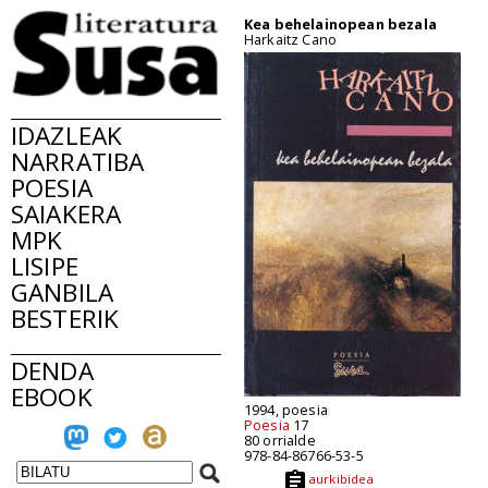
Kea behelainopean bezala
Harkaitz Cano
IDAZLEAK
NARRATIBA
POESIA
SAIAKERA
MPK
LISIPE
GANBILA
BESTERIK
DENDA
EBOOK
1994, poesia
Poesia
17
80 orrialde
978-84-86766-53-5
aurkibidea