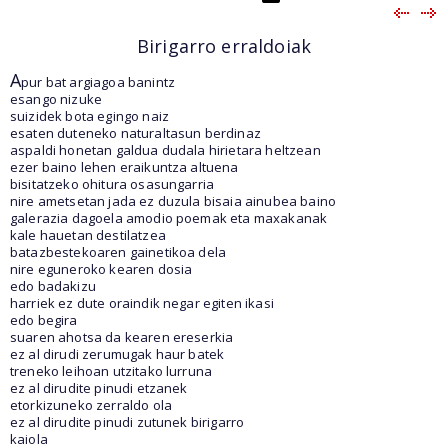
Birigarro erraldoiak
A
pur bat argiagoa banintz
esango nizuke
suizidek bota egingo naiz
esaten duteneko naturaltasun berdinaz
aspaldi honetan galdua dudala hirietara heltzean
ezer baino lehen eraikuntza altuena
bisitatzeko ohitura osasungarria
nire ametsetan jada ez duzula bisaia ainubea baino
galerazia dagoela amodio poemak eta maxakanak
kale hauetan destilatzea
batazbestekoaren gainetikoa dela
nire eguneroko kearen dosia
edo badakizu
harriek ez dute oraindik negar egiten ikasi
edo begira
suaren ahotsa da kearen ereserkia
ez al dirudi zerumugak haur batek
treneko leihoan utzitako lurruna
ez al dirudite pinudi etzanek
etorkizuneko zerraldo ola
ez al dirudite pinudi zutunek birigarro
kaiola