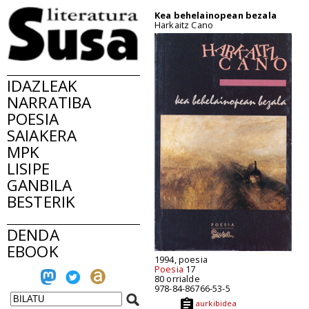
Kea behelainopean bezala
Harkaitz Cano
IDAZLEAK
NARRATIBA
POESIA
SAIAKERA
MPK
LISIPE
GANBILA
BESTERIK
DENDA
EBOOK
1994, poesia
Poesia
17
80 orrialde
978-84-86766-53-5
aurkibidea