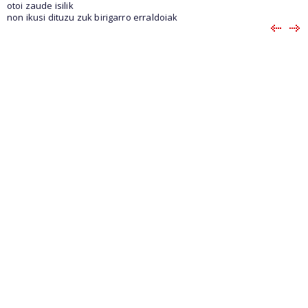
otoi zaude isilik
non ikusi dituzu zuk birigarro erraldoiak