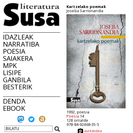
Kartzelako poemak
Joseba Sarrionandia
IDAZLEAK
NARRATIBA
POESIA
SAIAKERA
MPK
LISIPE
GANBILA
BESTERIK
DENDA
EBOOK
1992, poesia
Poesia
14
128 orrialde
978-84-92468-35-5
aurkibidea