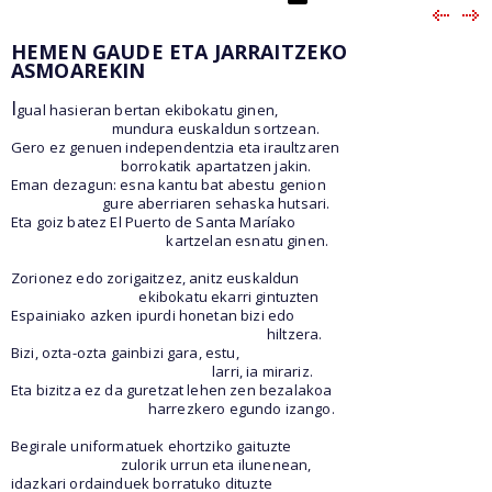
HEMEN GAUDE ETA JARRAITZEKO
ASMOAREKIN
I
gual hasieran bertan ekibokatu ginen,
mundura euskaldun sortzean.
Gero ez genuen independentzia eta iraultzaren
borrokatik apartatzen jakin.
Eman dezagun: esna kantu bat abestu genion
gure aberriaren sehaska hutsari.
Eta goiz batez El Puerto de Santa Maríako
kartzelan esnatu ginen.
Zorionez edo zorigaitzez, anitz euskaldun
ekibokatu ekarri gintuzten
Espainiako azken ipurdi honetan bizi edo
hiltzera.
Bizi, ozta-ozta gainbizi gara, estu,
larri, ia mirariz.
Eta bizitza ez da guretzat lehen zen bezalakoa
harrezkero egundo izango.
Begirale uniformatuek ehortziko gaituzte
zulorik urrun eta ilunenean,
idazkari ordainduek borratuko dituzte