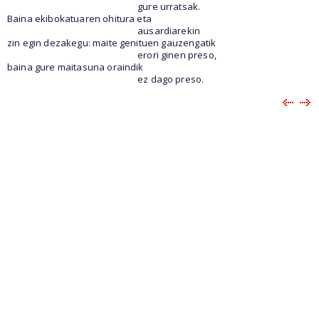
gure urratsak.
Baina ekibokatuaren ohitura eta
ausardiarekin
zin egin dezakegu: maite genituen gauzengatik
erori ginen preso,
baina gure maitasuna oraindik
ez dago preso.