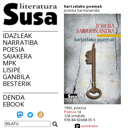
Kartzelako poemak
Joseba Sarrionandia
IDAZLEAK
NARRATIBA
POESIA
SAIAKERA
MPK
LISIPE
GANBILA
BESTERIK
DENDA
EBOOK
1992, poesia
Poesia
14
128 orrialde
978-84-92468-35-5
aurkibidea