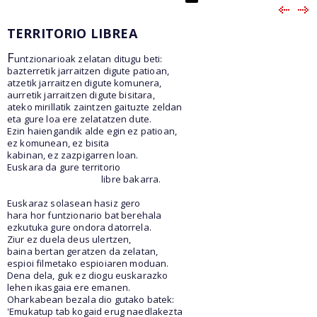
TERRITORIO LIBREA
F
untzionarioak zelatan ditugu beti:
bazterretik jarraitzen digute patioan,
atzetik jarraitzen digute komunera,
aurretik jarraitzen digute bisitara,
ateko mirillatik zaintzen gaituzte zeldan
eta gure loa ere zelatatzen dute.
Ezin haiengandik alde egin ez patioan,
ez komunean, ez bisita
kabinan, ez zazpigarren loan.
Euskara da gure territorio
libre bakarra.
Euskaraz solasean hasiz gero
hara hor funtzionario bat berehala
ezkutuka gure ondora datorrela.
Ziur ez duela deus ulertzen,
baina bertan geratzen da zelatan,
espioi filmetako espioiaren moduan.
Dena dela, guk ez diogu euskarazko
lehen ikasgaia ere emanen.
Oharkabean bezala dio gutako batek:
'Emukatup tab kogaid erug naedlakezta