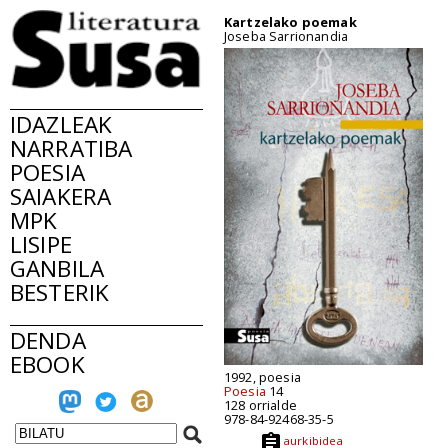
Kartzelako poemak
Joseba Sarrionandia
IDAZLEAK
NARRATIBA
POESIA
SAIAKERA
MPK
LISIPE
GANBILA
BESTERIK
DENDA
EBOOK
1992, poesia
Poesia
14
128 orrialde
978-84-92468-35-5
aurkibidea