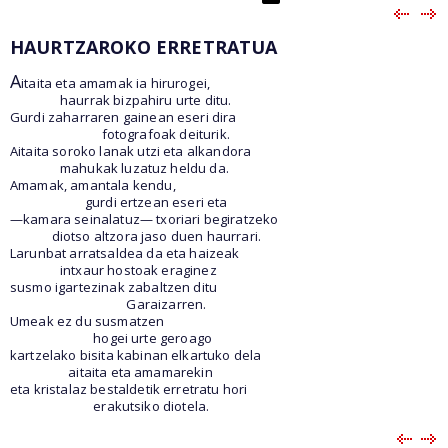
HAURTZAROKO ERRETRATUA
A
itaita eta amamak ia hirurogei,
haurrak bizpahiru urte ditu.
Gurdi zaharraren gainean eseri dira
fotografoak deiturik.
Aitaita soroko lanak utzi eta alkandora
mahukak luzatuz heldu da.
Amamak, amantala kendu,
gurdi ertzean eseri eta
—kamara seinalatuz— txoriari begiratzeko
diotso altzora jaso duen haurrari.
Larunbat arratsaldea da eta haizeak
intxaur hostoak eraginez
susmo igartezinak zabaltzen ditu
Garaizarren.
Umeak ez du susmatzen
hogei urte geroago
kartzelako bisita kabinan elkartuko dela
aitaita eta amamarekin
eta kristalaz bestaldetik erretratu hori
erakutsiko diotela.