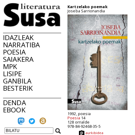
Kartzelako poemak
Joseba Sarrionandia
IDAZLEAK
NARRATIBA
POESIA
SAIAKERA
MPK
LISIPE
GANBILA
BESTERIK
DENDA
EBOOK
1992, poesia
Poesia
14
128 orrialde
978-84-92468-35-5
aurkibidea