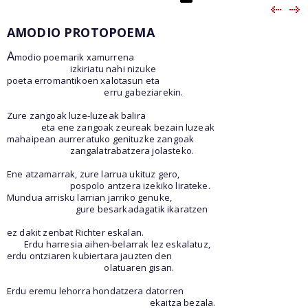
AMODIO PROTOPOEMA
A
modio poemarik xamurrena
izkiriatu nahi nizuke
poeta erromantikoen xalotasun eta
erru gabeziarekin.
Zure zangoak luze-luzeak balira
eta ene zangoak zeureak bezain luzeak
mahaipean aurreratuko genituzke zangoak
zangalatrabatzera jolasteko.
Ene atzamarrak, zure larrua ukituz gero,
pospolo antzera izekiko lirateke.
Mundua arrisku larrian jarriko genuke,
gure besarkadagatik ikaratzen
ez dakit zenbat Richter eskalan.
Erdu harresia aihen-belarrak lez eskalatuz,
erdu ontziaren kubiertara jauzten den
olatuaren gisan.
Erdu eremu lehorra hondatzera datorren
ekaitza bezala.