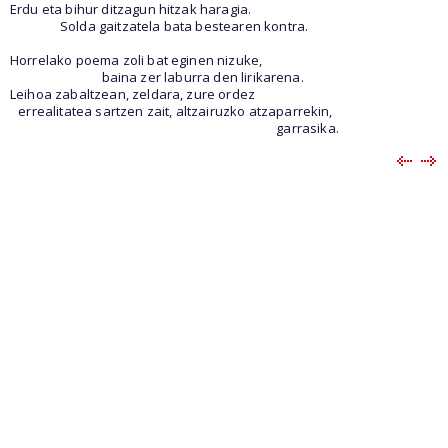
Erdu eta bihur ditzagun hitzak haragia.
Solda gaitzatela bata bestearen kontra.
Horrelako poema zoli bat eginen nizuke,
baina zer laburra den lirikarena.
Leihoa zabaltzean, zeldara, zure ordez
errealitatea sartzen zait, altzairuzko atzaparrekin,
garrasika.